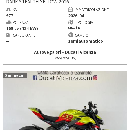
DARK STEALTH YELLOW 2026
KM
IMMATRICOLAZIONE
977
2026-04
POTENZA
TIPOLOGIA
usato
169 cv (124 kW)
CARBURANTE
CAMBIO
--
semiautomatico
Autovega Srl - Ducati Vicenza
Vicenza (VI)
5 immagini