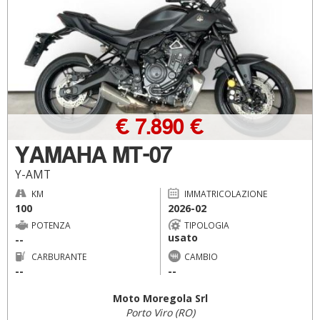
€ 7.890 €
YAMAHA MT-07
Y-AMT
KM
IMMATRICOLAZIONE
100
2026-02
POTENZA
TIPOLOGIA
usato
--
CARBURANTE
CAMBIO
--
--
Moto Moregola Srl
Porto Viro (RO)