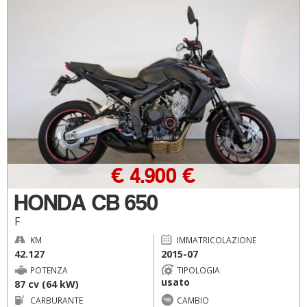
€ 4.900 €
HONDA CB 650
F
KM
IMMATRICOLAZIONE
42.127
2015-07
POTENZA
TIPOLOGIA
usato
87 cv (64 kW)
CARBURANTE
CAMBIO