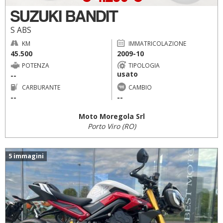
SUZUKI BANDIT
S ABS
KM
IMMATRICOLAZIONE
45.500
2009-10
POTENZA
TIPOLOGIA
usato
--
CARBURANTE
CAMBIO
--
--
Moto Moregola Srl
Porto Viro (RO)
5 immagini