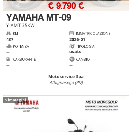
€ 9.790 €
YAMAHA MT-09
Y-AMT 35KW
KM
IMMATRICOLAZIONE
437
2026-01
POTENZA
TIPOLOGIA
usato
--
CARBURANTE
CAMBIO
--
--
Motoservice Spa
Albignasego (PD)
5 immagini