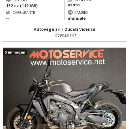
usato
152 cv (112 kW)
CARBURANTE
CAMBIO
--
manuale
Autovega Srl - Ducati Vicenza
Vicenza (VI)
5 immagini