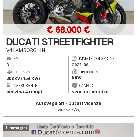
€ 68.000 €
DUCATI STREETFIGHTER
V4 LAMBORGHINI
KM
IMMATRICOLAZIONE
3
2023-08
POTENZA
TIPOLOGIA
km0
208 cv (153 kW)
CARBURANTE
CAMBIO
benzina 4 tempi
semiautomatico
Autovega Srl - Ducati Vicenza
Vicenza (VI)
5 immagini