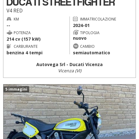
DUCATI STREETFIGHTER
V4 RED
KM
IMMATRICOLAZIONE
--
2024-01
POTENZA
TIPOLOGIA
nuovo
214 cv (157 kW)
CARBURANTE
CAMBIO
benzina 4 tempi
semiautomatico
Autovega Srl - Ducati Vicenza
Vicenza (VI)
5 immagini