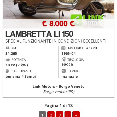
€ 8.000 €
LAMBRETTA LI 150
SPECIAL FUNZIONANTE IN CONDIZIONI ECCELLENTI
KM
IMMATRICOLAZIONE
31.265
1965-04
POTENZA
TIPOLOGIA
epoca
10 cv (7 kW)
CARBURANTE
CAMBIO
benzina 4 tempi
manuale
Link Motors - Borgo Veneto
Borgo Veneto (PD)
Pagina 1 di 18
1
2
3
›
»