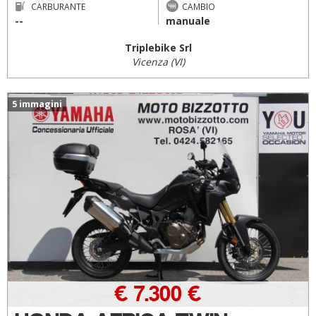
CARBURANTE
CAMBIO
--
manuale
Triplebike Srl
Vicenza (VI)
5 immagini
€ 7.300 €