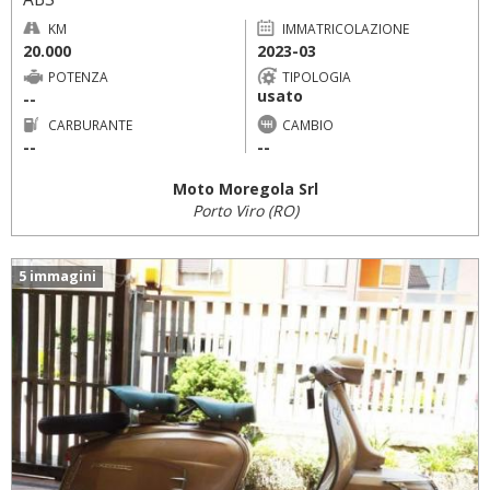
KM
IMMATRICOLAZIONE
20.000
2023-03
POTENZA
TIPOLOGIA
usato
--
CARBURANTE
CAMBIO
--
--
Moto Moregola Srl
Porto Viro (RO)
5 immagini