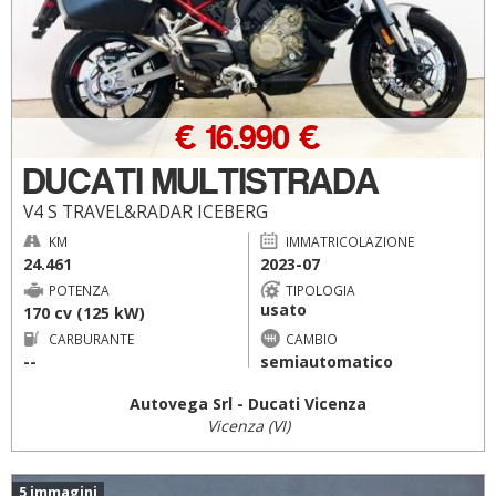
€ 16.990 €
DUCATI MULTISTRADA
V4 S TRAVEL&RADAR ICEBERG
KM
IMMATRICOLAZIONE
24.461
2023-07
POTENZA
TIPOLOGIA
usato
170 cv (125 kW)
CARBURANTE
CAMBIO
--
semiautomatico
Autovega Srl - Ducati Vicenza
Vicenza (VI)
5 immagini