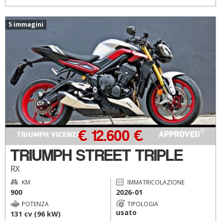
5 immagini
€ 12.600 €
TRIUMPH STREET TRIPLE
RX
KM
IMMATRICOLAZIONE
900
2026-01
POTENZA
TIPOLOGIA
usato
131 cv (96 kW)