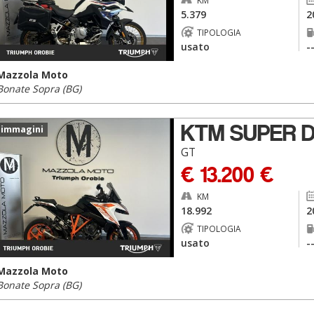
KM
5.379
2
TIPOLOGIA
usato
-
Mazzola Moto
Bonate Sopra (BG)
KTM SUPER 
 immagini
GT
€ 13.200 €
KM
18.992
2
TIPOLOGIA
usato
-
Mazzola Moto
Bonate Sopra (BG)