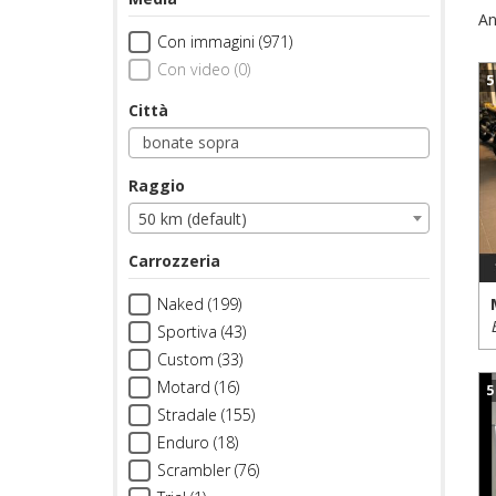
An
Con immagini (971)
Con video (0)
5
Città
Raggio
50 km (default)
Carrozzeria
Naked (199)
Sportiva (43)
Custom (33)
Motard (16)
5
Stradale (155)
Enduro (18)
Scrambler (76)