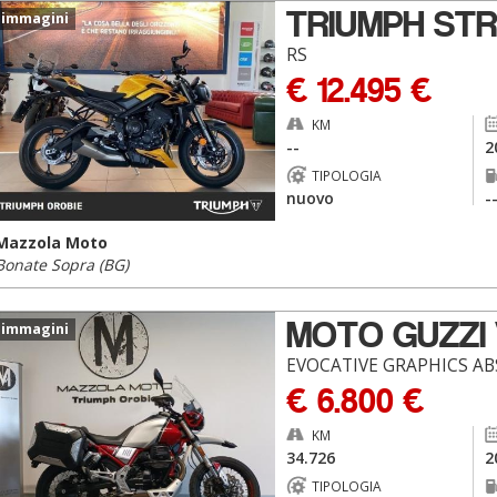
TRIUMPH STR
 immagini
RS
€ 12.495 €
KM
--
2
TIPOLOGIA
nuovo
-
Mazzola Moto
Bonate Sopra (BG)
MOTO GUZZI 
 immagini
EVOCATIVE GRAPHICS AB
€ 6.800 €
KM
34.726
2
TIPOLOGIA