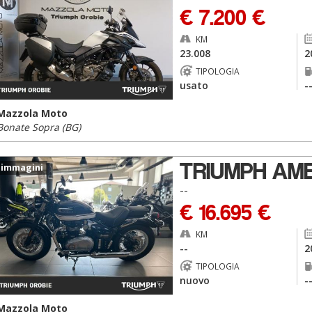
€ 7.200 €
KM
23.008
2
TIPOLOGIA
usato
-
Mazzola Moto
Bonate Sopra (BG)
TRIUMPH AM
 immagini
--
€ 16.695 €
KM
--
2
TIPOLOGIA
nuovo
-
Mazzola Moto