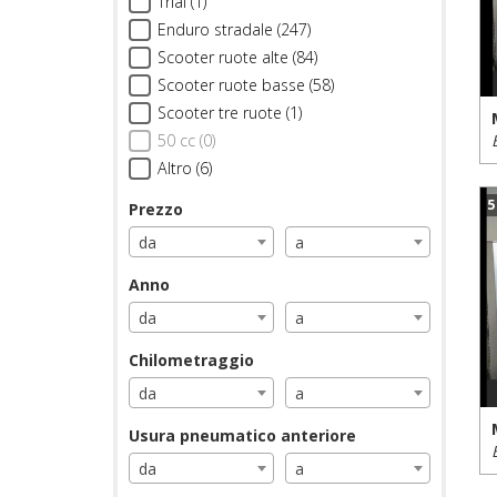
Trial (1)
Enduro stradale (247)
Scooter ruote alte (84)
Scooter ruote basse (58)
Scooter tre ruote (1)
50 cc (0)
Altro (6)
5
Prezzo
da
a
Anno
da
a
Chilometraggio
da
a
Usura pneumatico anteriore
da
a