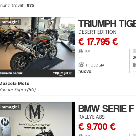
nunci trovati:
975
TRIUMPH TIG
 immagini
DESERT EDITION
€ 17.795 €
KM
--
2
TIPOLOGIA
nuovo
-
Mazzola Moto
Bonate Sopra (BG)
BMW SERIE F
 immagini
RALLYE ABS
€ 9.700 €