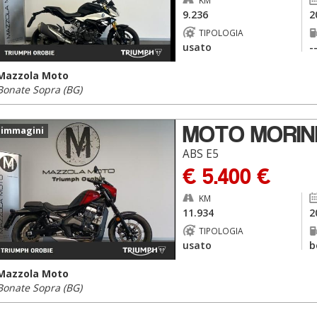
KM
9.236
2
TIPOLOGIA
usato
-
Mazzola Moto
Bonate Sopra (BG)
MOTO MORINI
 immagini
ABS E5
€ 5.400 €
KM
11.934
2
TIPOLOGIA
usato
b
Mazzola Moto
Bonate Sopra (BG)