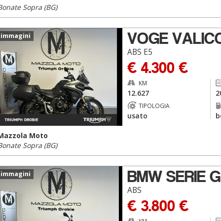
Bonate Sopra (BG)
VOGE VALIC
 immagini
ABS E5
€ 4.300 €
KM
12.627
2
TIPOLOGIA
usato
b
Mazzola Moto
Bonate Sopra (BG)
BMW SERIE G
 immagini
ABS
€ 3.800 €