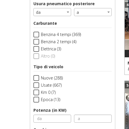
Usura pneumatico posteriore
4
da
a
Carburante
Benzina 4 tempi (369)
Benzina 2 tempi (4)
Elettrica (3)
Altro (0)
Tipo di veicolo
Nuove (288)
Usate (667)
5
Km 0 (7)
Epoca (13)
Potenza (in KW)