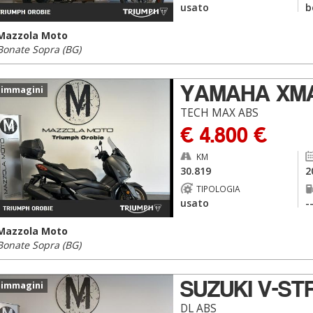
usato
b
Mazzola Moto
Bonate Sopra (BG)
YAMAHA XM
 immagini
TECH MAX ABS
€ 4.800 €
KM
30.819
2
TIPOLOGIA
usato
-
Mazzola Moto
Bonate Sopra (BG)
SUZUKI V-S
 immagini
DL ABS