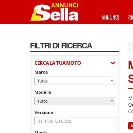
Salta
al
contenuto
ANNUNCI
R
principale
FILTRI DI RICERCA
CERCA LA TUA MOTO
Marca
Tutto
Modello
Mo
Tutto
Qu
Co
Versione
b
Media