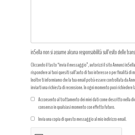
richiesta
*
inSella non si assume alcuna responsabilità sull’esito delle trans
Cliccando il tasto “invia il messaggio”, autorizzi il sito Annunci inSell
rispondere ai tuoi quesiti sull’auto di tuo interesse o per finalità di
Inoltre ti informiamo che la tua email potrà essere controllata da Annun
inviarti una richiesta di recensione. In ogni momento puoi richiedere l
Acconsento al trattamento dei miei dati come descritto nella dic
consenso in qualsiasi momento con effetto futuro.
Trattamento
Invia una copia di questo messaggio al mio indirizzo email.
dati
*