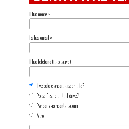
Il tuo nome
*
La tua email
*
Il tuo telefono (facoltativo)
Il veicolo è ancora disponibile?
Posso fissare un test drive?
Per cortesia ricontattatemi
Altro
Tipo