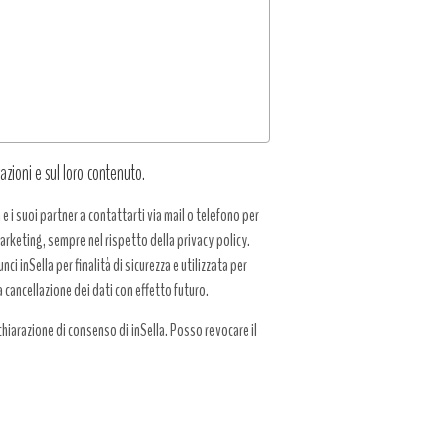
azioni e sul loro contenuto.
a e i suoi partner a contattarti via mail o telefono per
 marketing, sempre nel rispetto della privacy policy.
ci inSella per finalità di sicurezza e utilizzata per
a cancellazione dei dati con effetto futuro.
hiarazione di consenso di inSella. Posso revocare il