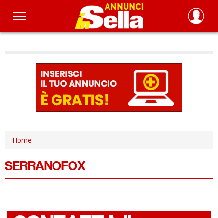
Salta
al
contenuto
principale
Home
SERRANOFOX