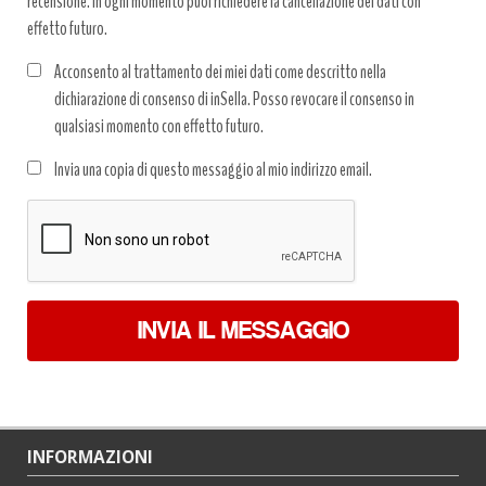
recensione. In ogni momento puoi richiedere la cancellazione dei dati con
effetto futuro.
Acconsento al trattamento dei miei dati come descritto nella
dichiarazione di consenso di inSella. Posso revocare il consenso in
qualsiasi momento con effetto futuro.
Trattamento
Invia una copia di questo messaggio al mio indirizzo email.
dati
*
INVIA IL MESSAGGIO
INFORMAZIONI