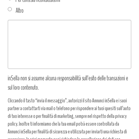
Altro
Tipo
richiesta
*
inSella non si assume alcuna responsabilità sull’esito delle transazioni e
sul loro contenuto.
Cliccando il tasto “invia il messaggio”, autorizzi il sito Annunci inSella e i suoi
partner a contattarti via mail o telefono per rispondere ai tuoi quesiti sull’auto
di tuo interesse o per finalità di marketing, sempre nel rispetto della privacy
policy. Inoltre ti informiamo che la tua email potrà essere controllata da
Annunci inSella per finalità di sicurezza e utilizzata per inviarti una richiesta di