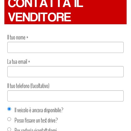
CONTATTA IL
VENDITORE
Il tuo nome
*
La tua email
*
Il tuo telefono (facoltativo)
Il veicolo è ancora disponibile?
Posso fissare un test drive?
Per cortesia ricontattatemi