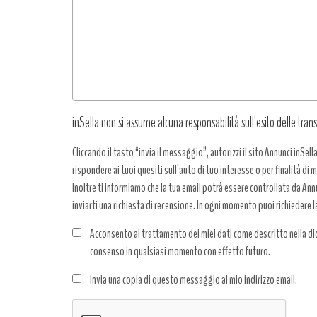
richiesta
*
inSella non si assume alcuna responsabilità sull’esito delle trans
Cliccando il tasto “invia il messaggio”, autorizzi il sito Annunci inSell
rispondere ai tuoi quesiti sull’auto di tuo interesse o per finalità di
Inoltre ti informiamo che la tua email potrà essere controllata da Annun
inviarti una richiesta di recensione. In ogni momento puoi richiedere l
Acconsento al trattamento dei miei dati come descritto nella dic
consenso in qualsiasi momento con effetto futuro.
Trattamento
Invia una copia di questo messaggio al mio indirizzo email.
dati
*