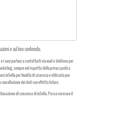
azioni e sul loro contenuto.
a e i suoi partner a contattarti via mail o telefono per
 marketing, sempre nel rispetto della privacy policy.
ci inSella per finalità di sicurezza e utilizzata per
a cancellazione dei dati con effetto futuro.
hiarazione di consenso di inSella. Posso revocare il