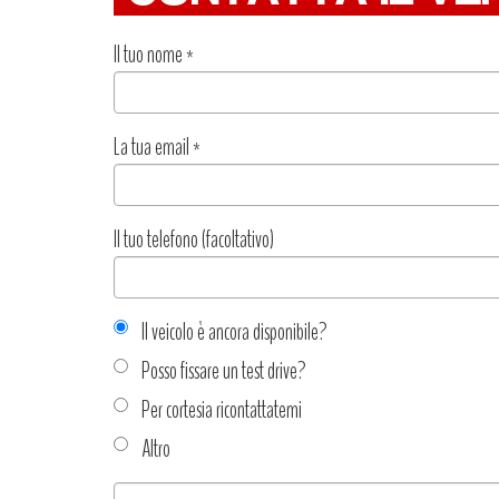
Il tuo nome
*
La tua email
*
Il tuo telefono (facoltativo)
Il veicolo è ancora disponibile?
Posso fissare un test drive?
Per cortesia ricontattatemi
Altro
Tipo