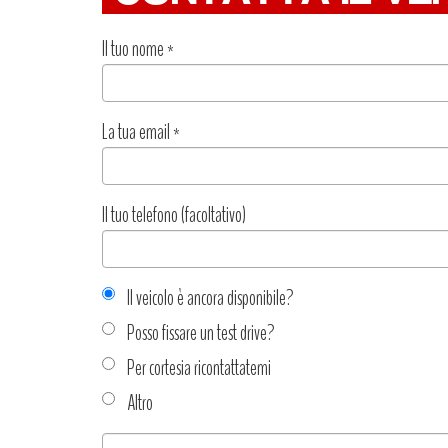
Il tuo nome
*
La tua email
*
Il tuo telefono (facoltativo)
Il veicolo è ancora disponibile?
Posso fissare un test drive?
Per cortesia ricontattatemi
Altro
Tipo