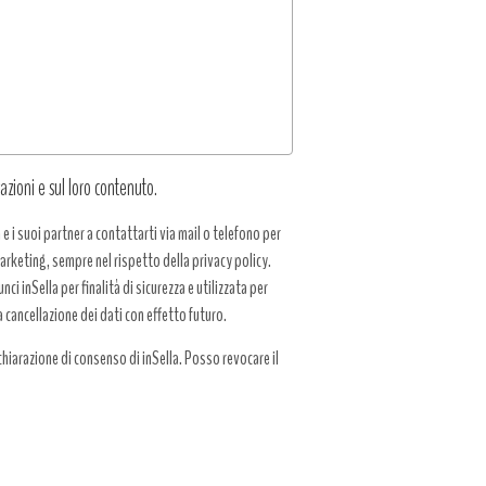
azioni e sul loro contenuto.
a e i suoi partner a contattarti via mail o telefono per
 marketing, sempre nel rispetto della privacy policy.
ci inSella per finalità di sicurezza e utilizzata per
a cancellazione dei dati con effetto futuro.
hiarazione di consenso di inSella. Posso revocare il