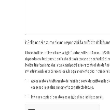
richiesta
*
inSella non si assume alcuna responsabilità sull’esito delle trans
Cliccando il tasto “invia il messaggio”, autorizzi il sito Annunci inSell
rispondere ai tuoi quesiti sull’auto di tuo interesse o per finalità di
Inoltre ti informiamo che la tua email potrà essere controllata da Annun
inviarti una richiesta di recensione. In ogni momento puoi richiedere l
Acconsento al trattamento dei miei dati come descritto nella dic
consenso in qualsiasi momento con effetto futuro.
Trattamento
Invia una copia di questo messaggio al mio indirizzo email.
dati
*