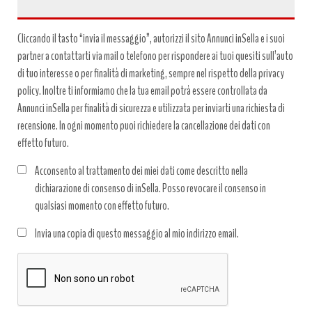
Cliccando il tasto “invia il messaggio”, autorizzi il sito Annunci inSella e i suoi
partner a contattarti via mail o telefono per rispondere ai tuoi quesiti sull’auto
di tuo interesse o per finalità di marketing, sempre nel rispetto della privacy
policy. Inoltre ti informiamo che la tua email potrà essere controllata da
Annunci inSella per finalità di sicurezza e utilizzata per inviarti una richiesta di
recensione. In ogni momento puoi richiedere la cancellazione dei dati con
effetto futuro.
Acconsento al trattamento dei miei dati come descritto nella
dichiarazione di consenso di inSella. Posso revocare il consenso in
qualsiasi momento con effetto futuro.
Trattamento
Invia una copia di questo messaggio al mio indirizzo email.
dati
*