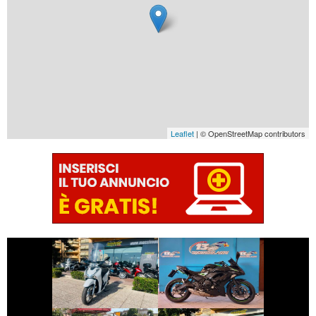
Leaflet
| © OpenStreetMap contributors
€ 2.490 €
€ 5.790 €
KAWASAKI
HONDA SH
NINJA-650
€ 2.150 €
€ 2.990 €