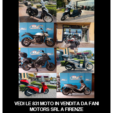
HONDA SH
PIAGGIO MEDLEY
€ 3.490 €
€ 2.550 €
HONDA HORNET
BENELLI BN
€ 11.690 €
€ 3.150 €
DUCATI
HONDA SH
MULTISTRADA
€ 3.490 €
€ 3.590 €
PIAGGIO
HONDA SH
BEVERLY
VEDI LE 831 MOTO IN VENDITA DA FANI
MOTORS SRL A FIRENZE