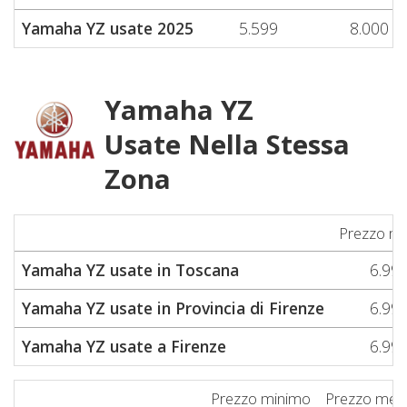
Yamaha YZ usate 2025
5.599
8.000
Yamaha YZ
Usate Nella Stessa
Zona
Prezzo m
Yamaha YZ usate in Toscana
6.99
Yamaha YZ usate in Provincia di Firenze
6.99
Yamaha YZ usate a Firenze
6.99
Prezzo minimo
Prezzo med