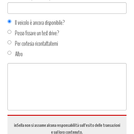
Il veicolo è ancora disponibile?
Posso fissare un test drive?
Per cortesia ricontattatemi
Altro
Tipo
richiesta
*
inSella non si assume alcuna responsabilità sull’esito delle transazioni
e sul loro contenuto.