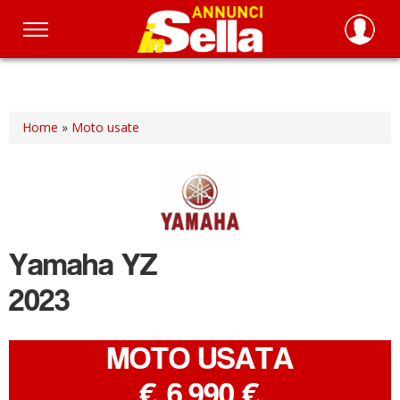
Salta
al
contenuto
principale
Home
»
Moto usate
Yamaha
YZ
2023
MOTO USATA
-
€ 6.990 €