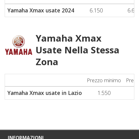
Yamaha Xmax usate 2024
6.150
6.65
Yamaha Xmax
Usate Nella Stessa
Zona
Prezzo minimo
Prez
Yamaha Xmax usate in Lazio
1.550
4
INFORMAZIONI