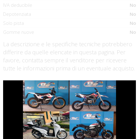
IVA deducibile
No
Depotenziata
No
Solo pista
No
Gomme nuove
No
La descrizione e le specifiche tecniche potrebbero
differire da quelle elencate in questa pagina. Per
favore, contatta sempre il venditore per ricevere
tutte le informazioni prima di un eventuale acquisto.
€ 5.890 €
€ 1.700 €
ALTRA-MARCA
MONTESA 4RIDE
ALTRO-
MODELLO
€ 3.390 €
€ 5.990 €
YAMAHA XSR-
HONDA SH
700
€ 3.290 €
€ 3.150 €