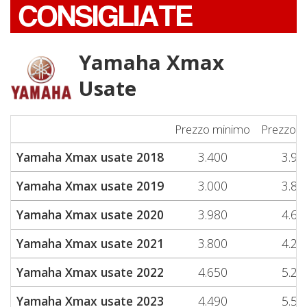
CONSIGLIATE
Yamaha Xmax
Usate
Prezzo minimo
Prezzo 
Yamaha Xmax usate 2018
3.400
3.97
Yamaha Xmax usate 2019
3.000
3.80
Yamaha Xmax usate 2020
3.980
4.69
Yamaha Xmax usate 2021
3.800
4.23
Yamaha Xmax usate 2022
4.650
5.25
Yamaha Xmax usate 2023
4.490
5.56