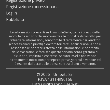
Registrazione privato
Registrazione concessionaria
Log in
Pubblicità
Le informazioni presenti su Annunci InSella, come i prezzi delle
moto, le descrizioni dei motoveicoli e le modalità di contatto per
richiedere informazioni, sono fornite direttamente dai venditori
(concessionari o privati) o da fornitori terzi. Annunci InSella non è
responsabile per l’accuratezza delle informazioni e per l’esito
delle transazioni e fornisce questo servizio senza garanzia di
alcun tipo, implicita o espressa. Annunci InSella non vende
direttamente moto, non percepisce provvigioni sulle vendite ed
è esente dall’esito delle transazioni tra clienti e venditori.
© 2026 - Unibeta Srl
P.IVA 13114990156
Tutti i diritti sono riservati
Web Agency