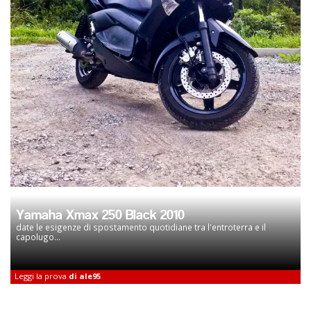
Yamaha Xmax 250 Black 2010
date le esigenze di spostamento quotidiane tra l'entroterra e il
capolugo...
Leggi la prova
di ale95