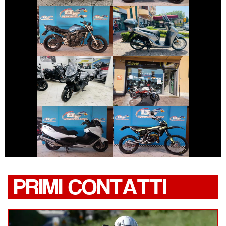
YAMAHA FZ6
HONDA SH
€ 4.290 €
€ 2.550 €
SYM JOYRIDE
BENELLI BN
€ 5.890 €
€ 2.990 €
SUZUKI
FANTIC-MOTOR
BURGMAN-650
XE
PRIMI CONTATTI