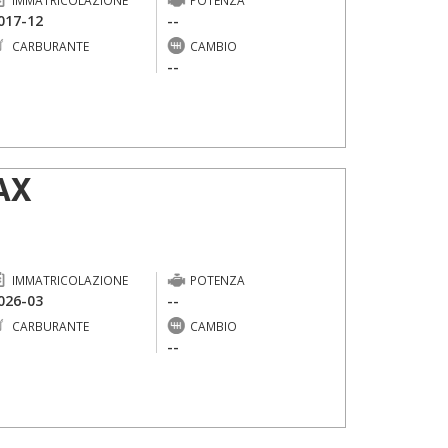
IMMATRICOLAZIONE
POTENZA
017-12
--
CARBURANTE
CAMBIO
-
--
AX
IMMATRICOLAZIONE
POTENZA
026-03
--
CARBURANTE
CAMBIO
-
--