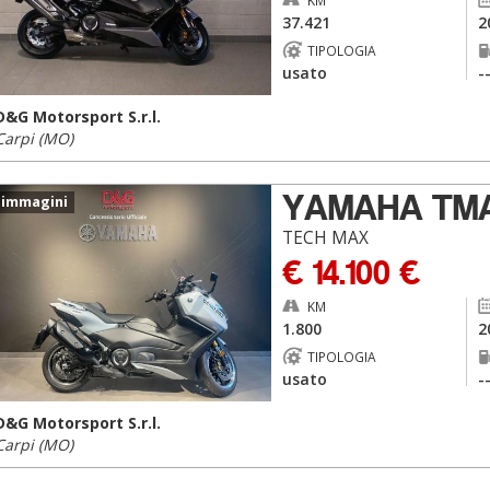
KM
37.421
2
TIPOLOGIA
usato
-
D&G Motorsport S.r.l.
Carpi (MO)
YAMAHA TM
 immagini
TECH MAX
€ 14.100 €
KM
1.800
2
TIPOLOGIA
usato
-
D&G Motorsport S.r.l.
Carpi (MO)