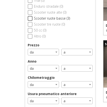
Trial (0)
Enduro stradale (0)
Scooter ruote alte (0)
Scooter ruote basse (3)
Scooter tre ruote (0)
50 cc (0)
Altro (0)
5
Prezzo
da
a
Anno
da
a
Chilometraggio
da
a
Usura pneumatico anteriore
da
a