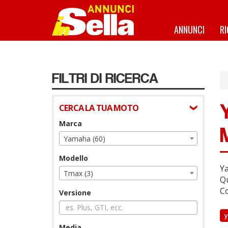
Salta
al
contenuto
ANNUNCI
R
principale
FILTRI DI RICERCA
CERCA LA TUA MOTO
Marca
Yamaha (60)
Modello
Ya
Tmax (3)
Qu
Co
Versione
Media