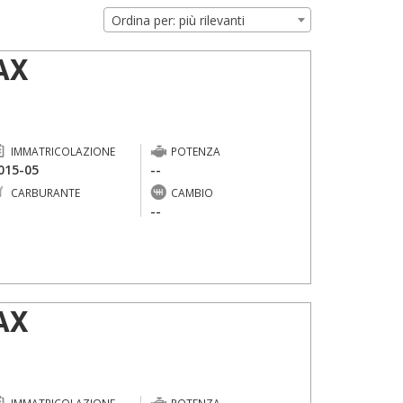
Ordina per: più rilevanti
AX
IMMATRICOLAZIONE
POTENZA
015-05
--
CARBURANTE
CAMBIO
-
--
AX