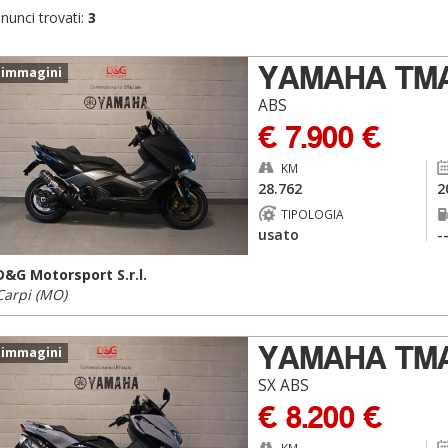
nunci trovati:
3
YAMAHA TM
 immagini
ABS
€ 7.900 €
KM
28.762
2
TIPOLOGIA
usato
-
D&G Motorsport S.r.l.
Carpi (MO)
YAMAHA TM
 immagini
SX ABS
€ 8.200 €