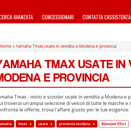
ICERCA AVANZATA
CONCESSIONARI
CONTATTA L'ASSISTENZA
Home
»
Yamaha Tmax usate in vendita a Modena e provincia
YAMAHA TMAX USATE IN 
MODENA E PROVINCIA
maha Tmax - moto e scooter usate in vendita a Modena e pr
i troverai un'ampia selezione di veicoli di tutte le marche e 
nfronta le offerte, trova l'affare giusto per le tue esigenze.
yamaha
tmax
x
usate
x
provincia modena
x
Rimuovi filtri