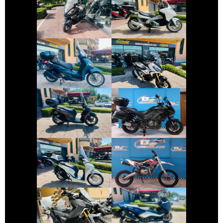
KYMCO
HONDA INTEGRA
DOWNTOWN
€ 3.990 €
€ 9.999 €
PIAGGIO
HONDA X-ADV
BEVERLY
€ 3.650 €
€ 9.990 €
KAWASAKI
HONDA SH
VERSYS
€ 3.350 €
€ 1.700 €
ALTRA-MARCA
HONDA SH
ALTRO-
MODELLO
€ 6.990 €
€ 5.790 €
SYM ADX-400
YAMAHA TMAX