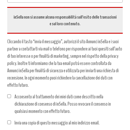
inSella non si assume alcuna responsabilità sull’esito delle transazioni
e sul loro contenuto.
Cliccando il tasto “invia il messaggio”, autorizzi il sito Annunci inSella e i suoi
partner a contattarti via mail o telefono per rispondere ai tuoi quesiti sull’auto
di tuo interesse o per finalità di marketing, sempre nel rispetto della privacy
policy. Inoltre ti informiamo che la tua email potrà essere controllata da
Annunci inSella per finalità di sicurezza e utilizzata per inviarti una richiesta di
recensione. In ogni momento puoi richiedere la cancellazione dei dati con
effetto futuro.
Acconsento al trattamento dei miei dati come descritto nella
dichiarazione di consenso di inSella. Posso revocare il consenso in
qualsiasi momento con effetto futuro.
Trattamento
Invia una copia di questo messaggio al mio indirizzo email.
dati