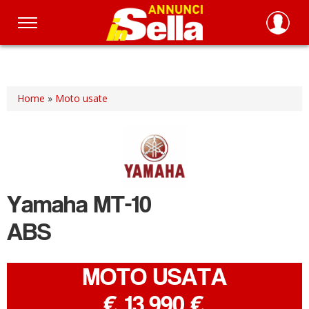
Salta
al
contenuto
principale
Home
»
Moto usate
Yamaha
MT-10
ABS
MOTO USATA
-
€ 13.990 €