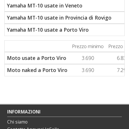
Yamaha MT-10 usate in Veneto
1
Yamaha MT-10 usate in Provincia di Rovigo
1
Yamaha MT-10 usate a Porto Viro
1
Prezzo minimo
Prezzo m
Moto usate a Porto Viro
3.690
6.83
Moto naked a Porto Viro
3.690
7.29
INFORMAZIONI
Chi siamo