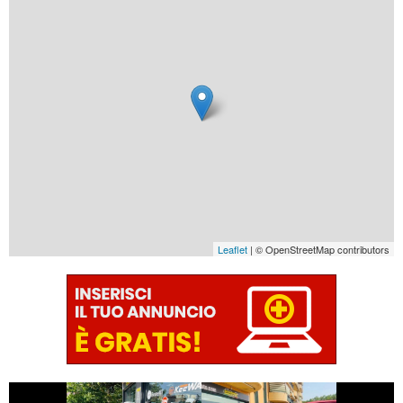
Leaflet
| © OpenStreetMap contributors
€ 1.390 €
€ 2.990 €