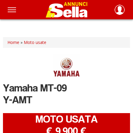
Salta
al
contenuto
principale
Home
»
Moto usate
Yamaha
MT-09
Y-AMT
MOTO USATA
-
€ 9.900 €