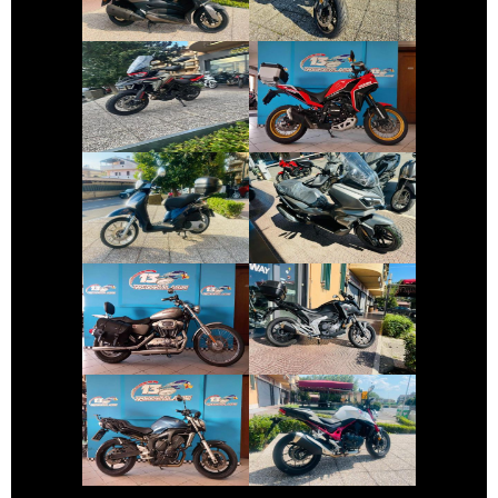
€ 7.490 €
€ 5.490 €
MOTO-MORINI X-
BENELLI TRK
CAPE
€ 1.650 €
€ 4.690 €
PIAGGIO LIBERTY
SYM ADX-300
€ 7.990 €
€ 6.490 €
HARLEY-
DAVIDSON
HONDA NC-X
SPORTSTER
€ 3.290 €
€ 5.990 €
YAMAHA FZ6
HONDA HORNET