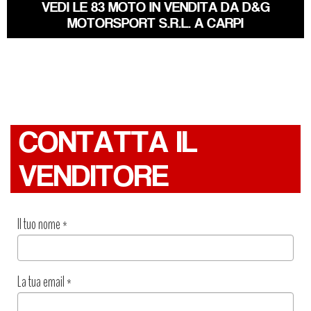
VEDI LE 83 MOTO IN VENDITA DA D&G
MOTORSPORT S.R.L. A CARPI
CONTATTA IL
VENDITORE
Il tuo nome
*
La tua email
*