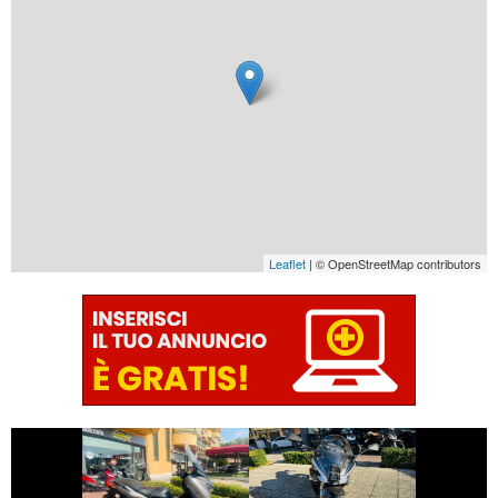
Leaflet
| © OpenStreetMap contributors
€ 3.290 €
€ 6.190 €
BENELLI
YAMAHA XMAX
TORNADO