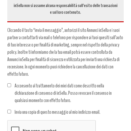
inSella non si assume alcuna responsabilità sull’esito delle transazioni
e sul loro contenuto.
Cliccando il tasto “invia il messaggio”, autorizzi il sito Annunci inSella e i suoi
partner a contattarti via mail o telefono per rispondere ai tuoi quesiti sull’auto
di tuo interesse o per finalità di marketing, sempre nel rispetto della privacy
policy. Inoltre ti informiamo che la tua email potrà essere controllata da
Annunci inSella per finalità di sicurezza e utilizzata per inviarti una richiesta di
recensione. In ogni momento puoi richiedere la cancellazione dei dati con
effetto futuro.
Acconsento al trattamento dei miei dati come descritto nella
dichiarazione di consenso di inSella. Posso revocare il consenso in
qualsiasi momento con effetto futuro.
Trattamento
Invia una copia di questo messaggio al mio indirizzo email.
dati
*