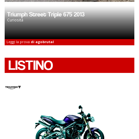
Triumph Street Triple 675 2013
Curiosità
Leggi la prova
di agobrutal
LISTINO