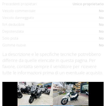
Precedenti propietari
Unico proprietario
Veicolo commerciale
No
Veicolo danneggiato
No
IVA deducibile
No
Depotenziata
No
Solo pista
No
Gomme nuove
No
La descrizione e le specifiche tecniche potrebbero
differire da quelle elencate in questa pagina. Per
favore, contatta sempre il venditore per ricevere
tutte le informazioni prima di un eventuale acquisto.
€ 4.290 €
€ 2.350 €
SYM JOYRIDE
PIAGGIO LIBERTY
€ 10.790 €
€ 2.390 €