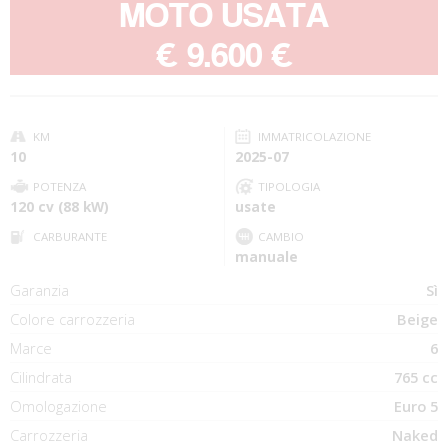
MOTO USATA
-
€ 9.600 €
KM
IMMATRICOLAZIONE
10
2025-07
POTENZA
TIPOLOGIA
120 cv (88 kW)
usate
CARBURANTE
CAMBIO
manuale
Garanzia
Sì
Colore carrozzeria
Beige
Marce
6
Cilindrata
765 cc
Omologazione
Euro 5
Carrozzeria
Naked