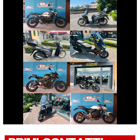
BMW R-12-NINET
HONDA SH
€ 3.290 €
€ 3.190 €
HONDA SH
SYM JOYMAX
€ 5.790 €
€ 5.290 €
KAWASAKI Z650
HONDA CB-500
€ 2.390 €
€ 3.490 €
PEUGEOT TWEET
HONDA HORNET