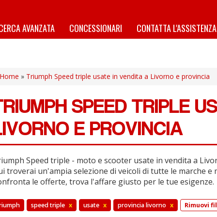
ICERCA AVANZATA
CONCESSIONARI
CONTATTA L'ASSISTENZA
Home
»
Triumph Speed triple usate in vendita a Livorno e provincia
TRIUMPH SPEED TRIPLE US
LIVORNO E PROVINCIA
iumph Speed triple - moto e scooter usate in vendita a Livor
i troverai un'ampia selezione di veicoli di tutte le marche e 
nfronta le offerte, trova l'affare giusto per le tue esigenze.
riumph
speed triple
x
usate
x
provincia livorno
x
Rimuovi fil