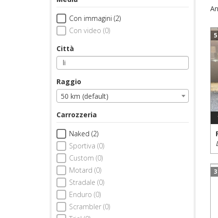
An
Con immagini (2)
Con video (0)
5
Città
Raggio
50 km (default)
Carrozzeria
Naked (2)
Sportiva (0)
Custom (0)
Motard (0)
3
Stradale (0)
Enduro (0)
Scrambler (0)