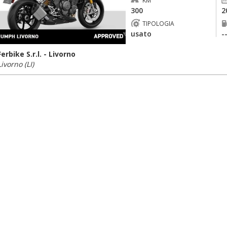
KM
300
2
TIPOLOGIA
usato
-
Ferbike S.r.l. - Livorno
Livorno (LI)