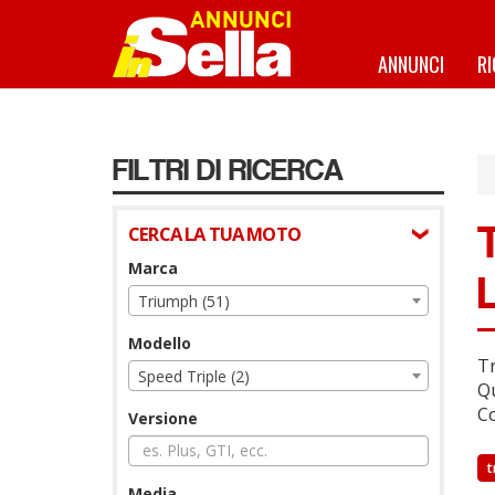
Salta
al
contenuto
ANNUNCI
R
principale
FILTRI DI RICERCA
CERCA LA TUA MOTO
Marca
Triumph (51)
Modello
Tr
Speed Triple (2)
Qu
Co
Versione
t
Media