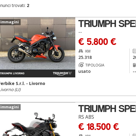
nunci trovati:
2
TRIUMPH SPE
 immagini
--
€ 5.800 €
KM
25.318
2
TIPOLOGIA
usato
-
Ferbike S.r.l. - Livorno
Livorno (LI)
TRIUMPH SPE
 immagini
RS ABS
€ 18.500 €