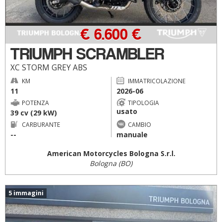
€ 6.600 €
TRIUMPH SCRAMBLER
XC STORM GREY ABS
KM
IMMATRICOLAZIONE
11
2026-06
POTENZA
TIPOLOGIA
usato
39 cv (29 kW)
CARBURANTE
CAMBIO
--
manuale
American Motorcycles Bologna S.r.l.
Bologna (BO)
5 immagini