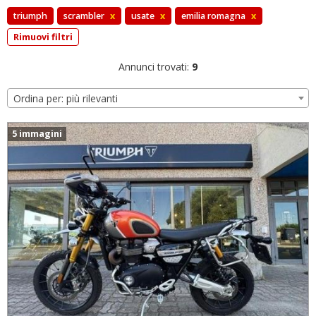
triumph
scrambler
x
usate
x
emilia romagna
x
Rimuovi filtri
Annunci trovati:
9
Ordina per: più rilevanti
5 immagini