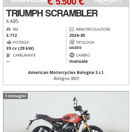
€ 5.500 €
TRIUMPH SCRAMBLER
X ABS
KM
IMMATRICOLAZIONE
3.712
2024-05
POTENZA
TIPOLOGIA
usato
39 cv (29 kW)
CARBURANTE
CAMBIO
--
manuale
American Motorcycles Bologna S.r.l.
Bologna (BO)
5 immagini