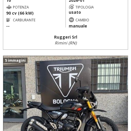
10
2026-01
POTENZA
TIPOLOGIA
usato
90 cv (66 kW)
CARBURANTE
CAMBIO
--
manuale
Ruggeri Srl
Rimini (RN)
5 immagini