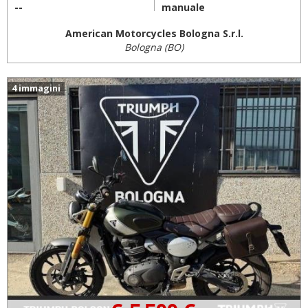
--
manuale
American Motorcycles Bologna S.r.l.
Bologna (BO)
4 immagini