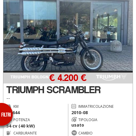
€ 4.200 €
TRIUMPH SCRAMBLER
--
KM
IMMATRICOLAZIONE
48.644
2010-08
POTENZA
TIPOLOGIA
usato
54 cv (40 kW)
CARBURANTE
CAMBIO