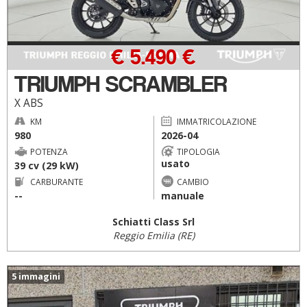
€ 5.490 €
TRIUMPH SCRAMBLER
X ABS
KM
IMMATRICOLAZIONE
980
2026-04
POTENZA
TIPOLOGIA
usato
39 cv (29 kW)
CARBURANTE
CAMBIO
--
manuale
Schiatti Class Srl
Reggio Emilia (RE)
5 immagini