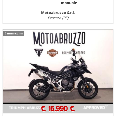
--
manuale
Motoabruzzo S.r.l.
Pescara (PE)
5 immagini
€ 16.990 €