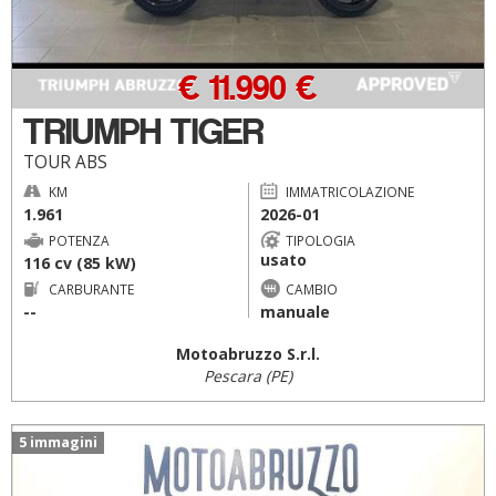
€ 11.990 €
TRIUMPH TIGER
TOUR ABS
KM
IMMATRICOLAZIONE
1.961
2026-01
POTENZA
TIPOLOGIA
usato
116 cv (85 kW)
CARBURANTE
CAMBIO
--
manuale
Motoabruzzo S.r.l.
Pescara (PE)
5 immagini