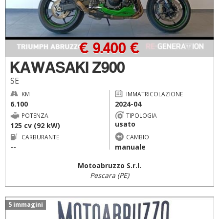
€ 9.400 €
KAWASAKI Z900
SE
KM
IMMATRICOLAZIONE
6.100
2024-04
POTENZA
TIPOLOGIA
usato
125 cv (92 kW)
CARBURANTE
CAMBIO
--
manuale
Motoabruzzo S.r.l.
Pescara (PE)
5 immagini