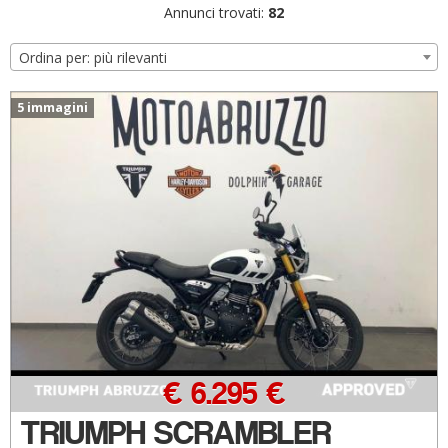
Annunci trovati:
82
Ordina per: più rilevanti
5 immagini
€ 6.295 €
TRIUMPH SCRAMBLER