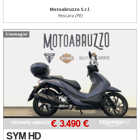
Motoabruzzo S.r.l.
Pescara (PE)
5 immagini
€ 3.490 €
SYM HD