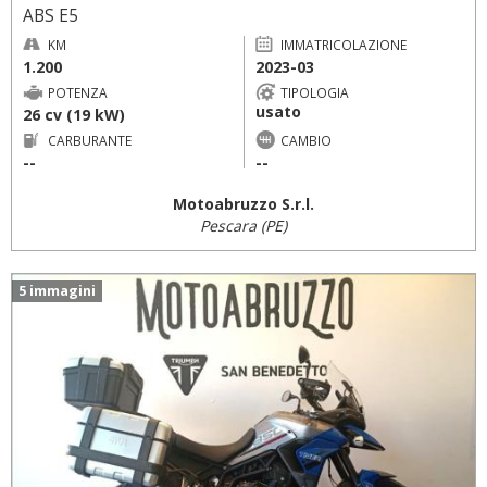
ABS E5
KM
IMMATRICOLAZIONE
1.200
2023-03
POTENZA
TIPOLOGIA
usato
26 cv (19 kW)
CARBURANTE
CAMBIO
--
--
Motoabruzzo S.r.l.
Pescara (PE)
5 immagini