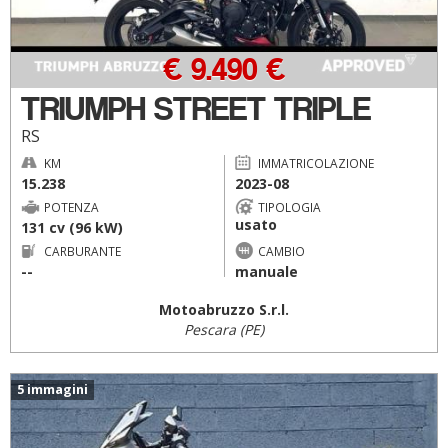
€ 9.490 €
TRIUMPH STREET TRIPLE
RS
KM
IMMATRICOLAZIONE
15.238
2023-08
POTENZA
TIPOLOGIA
usato
131 cv (96 kW)
CARBURANTE
CAMBIO
--
manuale
Motoabruzzo S.r.l.
Pescara (PE)
5 immagini