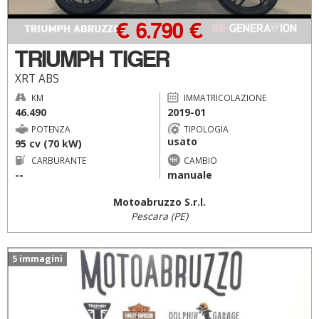
€ 6.790 €
TRIUMPH TIGER
XRT ABS
KM
IMMATRICOLAZIONE
46.490
2019-01
POTENZA
TIPOLOGIA
usato
95 cv (70 kW)
CARBURANTE
CAMBIO
--
manuale
Motoabruzzo S.r.l.
Pescara (PE)
5 immagini