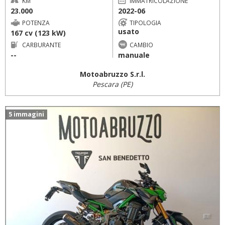
KM
IMMATRICOLAZIONE
23.000
2022-06
POTENZA
TIPOLOGIA
usato
167 cv (123 kW)
CARBURANTE
CAMBIO
--
manuale
Motoabruzzo S.r.l.
Pescara (PE)
5 immagini