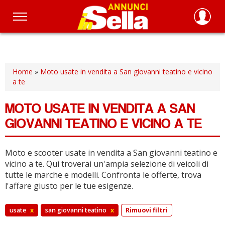
Salta
al
contenuto
principale
Home
»
Moto usate in vendita a San giovanni teatino e vicino
a te
MOTO USATE IN VENDITA A SAN
GIOVANNI TEATINO E VICINO A TE
Moto e scooter usate in vendita a San giovanni teatino e
vicino a te.
Qui troverai un'ampia selezione di veicoli di
tutte le marche e modelli.
Confronta le offerte, trova
l'affare giusto per le tue esigenze.
usate
x
san giovanni teatino
x
Rimuovi filtri