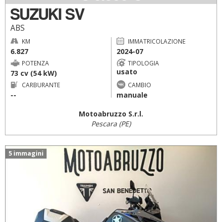
SUZUKI SV
ABS
KM
IMMATRICOLAZIONE
6.827
2024-07
POTENZA
TIPOLOGIA
usato
73 cv (54 kW)
CARBURANTE
CAMBIO
--
manuale
Motoabruzzo S.r.l.
Pescara (PE)
5 immagini