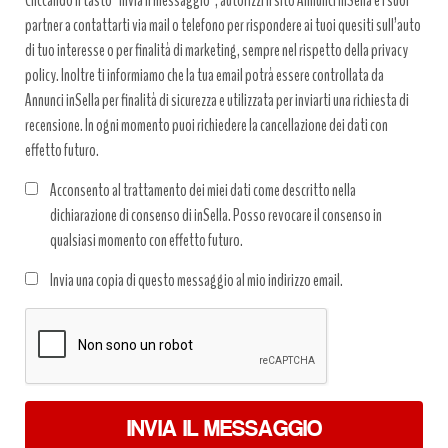
Cliccando il tasto “invia il messaggio”, autorizzi il sito Annunci inSella e i suoi
partner a contattarti via mail o telefono per rispondere ai tuoi quesiti sull’auto
di tuo interesse o per finalità di marketing, sempre nel rispetto della privacy
policy. Inoltre ti informiamo che la tua email potrà essere controllata da
Annunci inSella per finalità di sicurezza e utilizzata per inviarti una richiesta di
recensione. In ogni momento puoi richiedere la cancellazione dei dati con
effetto futuro.
Acconsento al trattamento dei miei dati come descritto nella
dichiarazione di consenso di inSella. Posso revocare il consenso in
qualsiasi momento con effetto futuro.
Trattamento
Invia una copia di questo messaggio al mio indirizzo email.
dati
*
INVIA IL MESSAGGIO