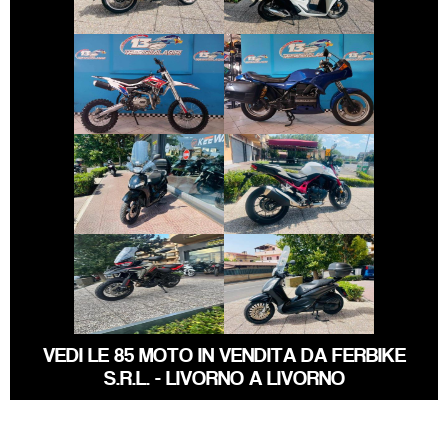
€ 1.400 €
€ 2.990 €
ALTRA-MARCA
ALTRO-
BMW SERIE-K
MODELLO
€ 2.390 €
€ 5.990 €
PEUGEOT TWEET
HONDA HORNET
€ 7.490 €
€ 2.990 €
PIAGGIO
BENELLI TRK
BEVERLY
VEDI LE 85 MOTO IN VENDITA DA FERBIKE
S.R.L. - LIVORNO A LIVORNO