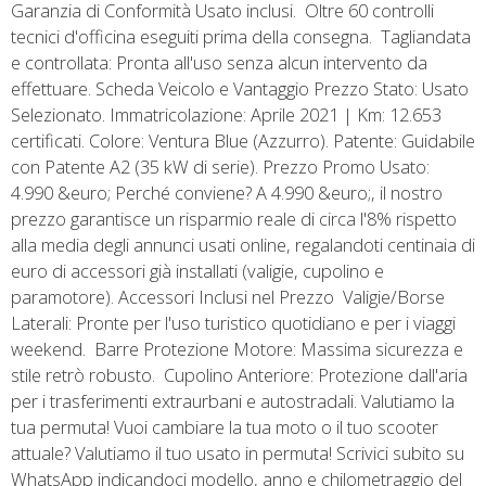
Garanzia di Conformità Usato inclusi.  Oltre 60 controlli
tecnici d'officina eseguiti prima della consegna.  Tagliandata
e controllata: Pronta all'uso senza alcun intervento da
effettuare. Scheda Veicolo e Vantaggio Prezzo Stato: Usato
Selezionato. Immatricolazione: Aprile 2021 | Km: 12.653
certificati. Colore: Ventura Blue (Azzurro). Patente: Guidabile
con Patente A2 (35 kW di serie). Prezzo Promo Usato:
4.990 &euro; Perché conviene? A 4.990 &euro;, il nostro
prezzo garantisce un risparmio reale di circa l'8% rispetto
alla media degli annunci usati online, regalandoti centinaia di
euro di accessori già installati (valigie, cupolino e
paramotore). Accessori Inclusi nel Prezzo  Valigie/Borse
Laterali: Pronte per l'uso turistico quotidiano e per i viaggi
weekend.  Barre Protezione Motore: Massima sicurezza e
stile retrò robusto.  Cupolino Anteriore: Protezione dall'aria
per i trasferimenti extraurbani e autostradali. Valutiamo la
tua permuta! Vuoi cambiare la tua moto o il tuo scooter
attuale? Valutiamo il tuo usato in permuta! Scrivici subito su
WhatsApp indicandoci modello, anno e chilometraggio del