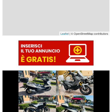
Leaflet
| © OpenStreetMap contributors
€ 4.990 €
€ 6.990 €
BMW SERIE-C
SYM ADX-400
€ 3.690 €
€ 3.790 €
HUSQVARNA
HONDA SH
SVARTPILEN