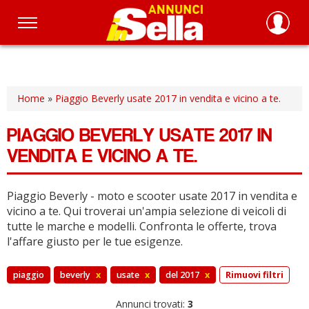
Salta
al
contenuto
principale
Home
»
Piaggio Beverly usate 2017 in vendita e vicino a te.
PIAGGIO BEVERLY USATE 2017 IN
VENDITA E VICINO A TE.
Piaggio Beverly - moto e scooter usate 2017 in vendita e
vicino a te.
Qui troverai un'ampia selezione di veicoli di
tutte le marche e modelli.
Confronta le offerte, trova
l'affare giusto per le tue esigenze.
piaggio
beverly
x
usate
x
del 2017
x
Rimuovi filtri
Annunci trovati:
3