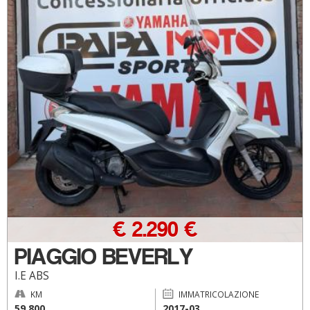
€ 2.290 €
PIAGGIO BEVERLY
I.E ABS
KM
IMMATRICOLAZIONE
59.800
2017-03