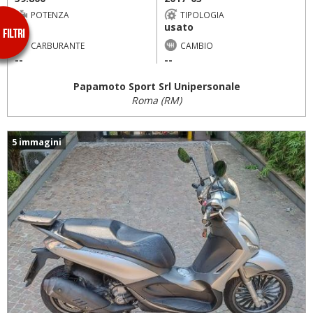
POTENZA
TIPOLOGIA
usato
--
CARBURANTE
CAMBIO
--
--
Papamoto Sport Srl Unipersonale
Roma (RM)
5 immagini