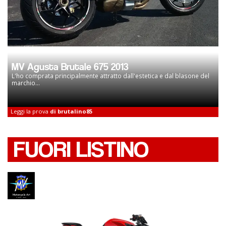
MV Agusta Brutale 675 2013
L'ho comprata principalmente attratto dall'estetica e dal blasone del
marchio...
Leggi la prova
di brutalino85
FUORI LISTINO