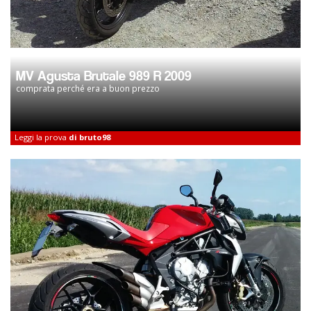
MV Agusta Brutale 989 R 2009
comprata perché era a buon prezzo
Leggi la prova
di bruto98