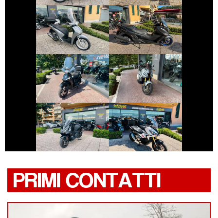
SUZUKI
HONDA SH
BURGMAN-400-
650
€ 2.390 €
€ 8.990 €
PEUGEOT TWEET
HONDA X-ADV
€ 5.450 €
€ 10.250 €
SYM MAXSYM-TL
HONDA X-ADV
PRIMI CONTATTI