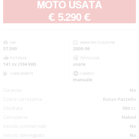
MOTO USATA
-
€ 5.290 €
KM
IMMATRICOLAZIONE
37.500
2009-06
POTENZA
TIPOLOGIA
141 cv (104 kW)
usate
CARBURANTE
CAMBIO
manuale
Garanzia
No
Colore carrozzeria
Rosso Pastello
Cilindrata
989 cc
Carrozzeria
Naked
Veicolo commerciale
No
Veicolo danneggiato
No