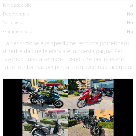
IVA deducibile
Sì
Depotenziata
No
Solo pista
No
Gomme nuove
No
La descrizione e le specifiche tecniche potrebbero
differire da quelle elencate in questa pagina. Per
favore, contatta sempre il venditore per ricevere
tutte le informazioni prima di un eventuale acquisto.
€ 7.490 €
€ 3.190 €
HONDA FORZA-
HONDA SH
750
€ 3.290 €
€ 4.490 €
DUCATI
HONDA SH
SCRAMBLER
€ 1.999 €
€ 4.890 €