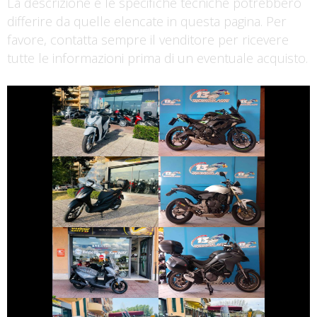
La descrizione e le specifiche tecniche potrebbero
differire da quelle elencate in questa pagina. Per
favore, contatta sempre il venditore per ricevere
tutte le informazioni prima di un eventuale acquisto.
€ 2.490 €
€ 5.790 €
KAWASAKI
HONDA SH
NINJA-650
€ 2.990 €
€ 3.490 €
PIAGGIO MEDLEY
HONDA HORNET
€ 4.190 €
€ 11.690 €
DUCATI
SYM JOYRIDE
MULTISTRADA
€ 3.150 €
€ 3.490 €