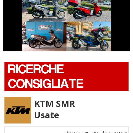
HONDA SH
HONDA SH
€ 3.590 €
€ 4.990 €
PIAGGIO
HONDA X-ADV
BEVERLY
RICERCHE
CONSIGLIATE
KTM SMR
Usate
Prezzo minimo
Prezzo medio