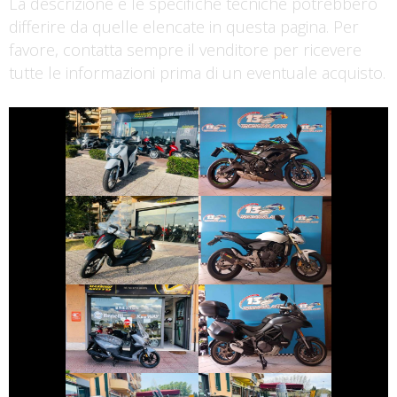
La descrizione e le specifiche tecniche potrebbero
differire da quelle elencate in questa pagina. Per
favore, contatta sempre il venditore per ricevere
tutte le informazioni prima di un eventuale acquisto.
€ 2.490 €
€ 5.790 €
KAWASAKI
HONDA SH
NINJA-650
€ 2.990 €
€ 3.490 €
PIAGGIO MEDLEY
HONDA HORNET
€ 4.190 €
€ 11.690 €
DUCATI
SYM JOYRIDE
MULTISTRADA
€ 3.150 €
€ 3.490 €