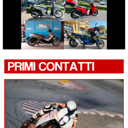
HONDA SH
HONDA SH
€ 3.590 €
€ 4.990 €
PIAGGIO
HONDA X-ADV
BEVERLY
PRIMI CONTATTI