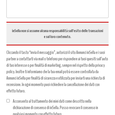
inSella non si assume alcuna responsabilità sull’esito delle transazioni
e sul loro contenuto.
Cliccando il tasto “invia il messaggio”, autorizzi il sito Annunci inSella e i suoi
partner a contattarti via mail o telefono per rispondere ai tuoi quesiti sull’auto
di tuo interesse o per finalità di marketing, sempre nel rispetto della privacy
policy. Inoltre ti informiamo che la tua email potrà essere controllata da
Annunci inSella per finalità di sicurezza e utilizzata per inviarti una richiesta di
recensione. In ogni momento puoi richiedere la cancellazione dei dati con
effetto futuro.
Acconsento al trattamento dei miei dati come descritto nella
dichiarazione di consenso di inSella. Posso revocare il consenso in
qualsiasi momento con effetto futuro.