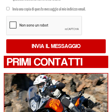
Trattamento
Invia una copia di questo messaggio al mio indirizzo email.
dati
*
INVIA IL MESSAGGIO
PRIMI CONTATTI