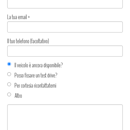
La tua email
*
Il tuo telefono (facoltativo)
Il veicolo è ancora disponibile?
Posso fissare un test drive?
Per cortesia ricontattatemi
Altro
Tipo
richiesta
*