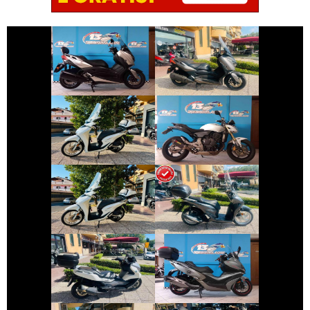
€ 4.390 €
€ 3.290 €
YAMAHA XMAX
YAMAHA XMAX
€ 3.190 €
€ 3.490 €
HONDA SH
HONDA HORNET
€ 2.890 €
€ 3.150 €
HONDA SH
HONDA SH
€ 4.990 €
€ 3.890 €
BMW SERIE-C
KYMCO XCITING
€ 12.990 €
€ 6.190 €