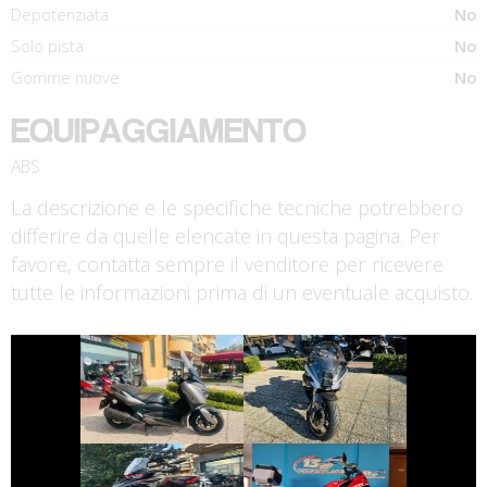
Depotenziata
No
Solo pista
No
Gomme nuove
No
EQUIPAGGIAMENTO
ABS
La descrizione e le specifiche tecniche potrebbero
differire da quelle elencate in questa pagina. Per
favore, contatta sempre il venditore per ricevere
tutte le informazioni prima di un eventuale acquisto.
€ 3.290 €
€ 6.190 €
BENELLI
YAMAHA XMAX
TORNADO
€ 7.490 €
€ 5.490 €
MOTO-MORINI X-