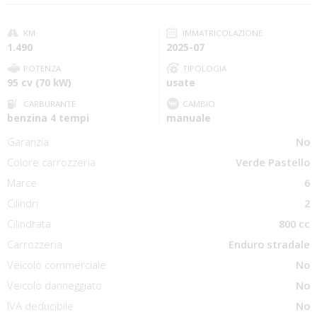
KM
IMMATRICOLAZIONE
1.490
2025-07
POTENZA
TIPOLOGIA
95 cv (70 kW)
usate
CARBURANTE
CAMBIO
benzina 4 tempi
manuale
Garanzia
No
Colore carrozzeria
Verde Pastello
Marce
6
Cilindri
2
Cilindrata
800 cc
Carrozzeria
Enduro stradale
Veicolo commerciale
No
Veicolo danneggiato
No
IVA deducibile
No