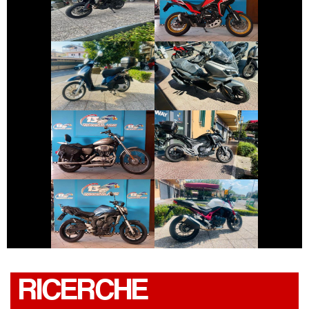
BENELLI TRK
CAPE
€ 1.650 €
€ 4.690 €
PIAGGIO LIBERTY
SYM ADX-300
€ 7.990 €
€ 6.490 €
HARLEY-
DAVIDSON
HONDA NC-X
SPORTSTER
€ 3.290 €
€ 5.990 €
YAMAHA FZ6
HONDA HORNET
RICERCHE