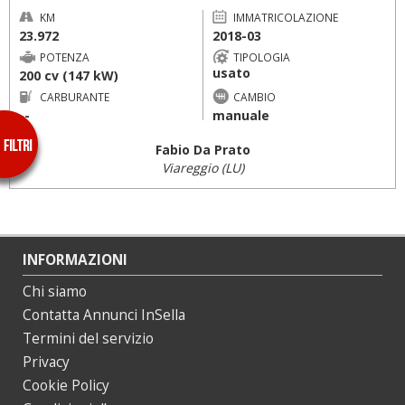
KM
IMMATRICOLAZIONE
23.972
2018-03
POTENZA
TIPOLOGIA
usato
200 cv (147 kW)
CARBURANTE
CAMBIO
--
manuale
Fabio Da Prato
Viareggio (LU)
INFORMAZIONI
Chi siamo
Contatta Annunci InSella
Termini del servizio
Privacy
Cookie Policy