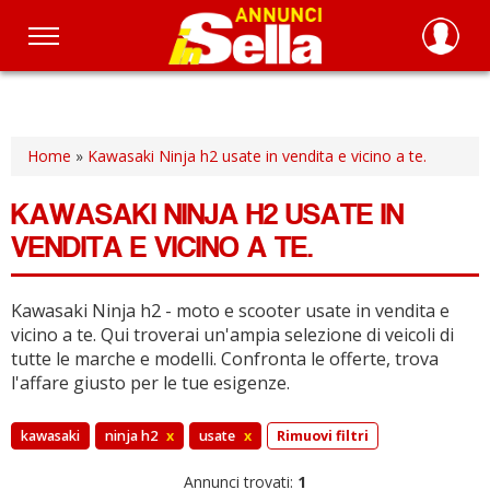
Salta
al
contenuto
principale
Home
»
Kawasaki Ninja h2 usate in vendita e vicino a te.
KAWASAKI NINJA H2 USATE IN
VENDITA E VICINO A TE.
Kawasaki Ninja h2 - moto e scooter usate in vendita e
vicino a te.
Qui troverai un'ampia selezione di veicoli di
tutte le marche e modelli.
Confronta le offerte, trova
l'affare giusto per le tue esigenze.
kawasaki
ninja h2
x
usate
x
Rimuovi filtri
Annunci trovati:
1