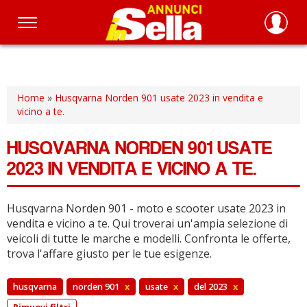
Salta
al
contenuto
principale
Home
»
Husqvarna Norden 901 usate 2023 in vendita e
vicino a te.
HUSQVARNA NORDEN 901 USATE
2023 IN VENDITA E VICINO A TE.
Husqvarna Norden 901 - moto e scooter usate 2023 in
vendita e vicino a te.
Qui troverai un'ampia selezione di
veicoli di tutte le marche e modelli.
Confronta le offerte,
trova l'affare giusto per le tue esigenze.
husqvarna
norden 901
x
usate
x
del 2023
x