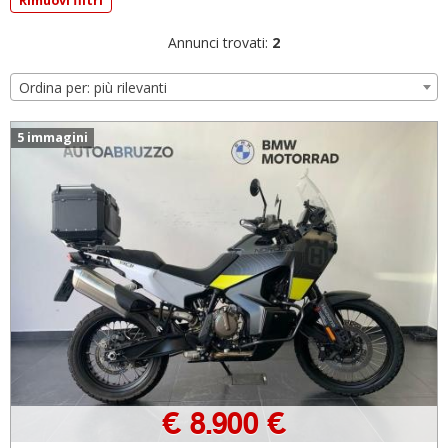
Rimuovi filtri
Annunci trovati:
2
Ordina per: più rilevanti
5 immagini
€ 8.900 €