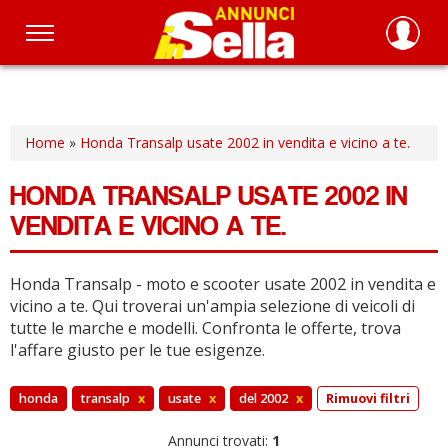
Salta
al
contenuto
principale
Home
»
Honda Transalp usate 2002 in vendita e vicino a te.
HONDA TRANSALP USATE 2002 IN
VENDITA E VICINO A TE.
Honda Transalp - moto e scooter usate 2002 in vendita e
vicino a te.
Qui troverai un'ampia selezione di veicoli di
tutte le marche e modelli.
Confronta le offerte, trova
l'affare giusto per le tue esigenze.
honda
transalp
x
usate
x
del 2002
x
Rimuovi filtri
Annunci trovati:
1