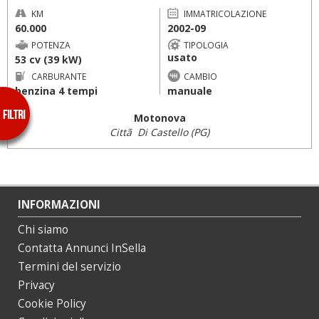
KM
IMMATRICOLAZIONE
60.000
2002-09
POTENZA
TIPOLOGIA
usato
53 cv (39 kW)
CARBURANTE
CAMBIO
benzina 4 tempi
manuale
Motonova
Cittã Di Castello (PG)
INFORMAZIONI
Chi siamo
Contatta Annunci InSella
Termini del servizio
Privacy
Cookie Policy