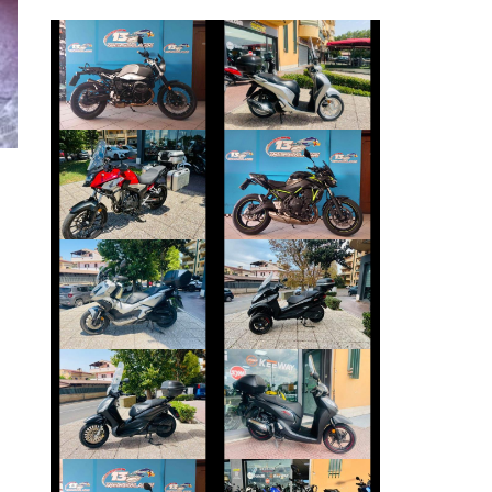
BMW R-12-NINET
HONDA SH
€ 10.790 €
€ 2.590 €
HONDA CB-500
KAWASAKI Z650
€ 5.590 €
€ 5.790 €
HONDA ADV-350
PIAGGIO MP3
€ 4.490 €
€ 3.990 €
PIAGGIO
HONDA SH
BEVERLY
€ 2.490 €
€ 2.990 €
DUCATI