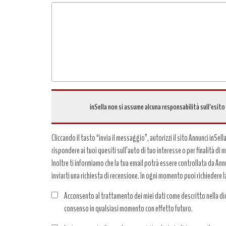
Tipo
richiesta
*
inSella non si assume alcuna responsabilità sull’esito
Cliccando il tasto “invia il messaggio”, autorizzi il sito Annunci inSell
rispondere ai tuoi quesiti sull’auto di tuo interesse o per finalità di
Inoltre ti informiamo che la tua email potrà essere controllata da Annun
inviarti una richiesta di recensione. In ogni momento puoi richiedere l
Acconsento al trattamento dei miei dati come descritto nella dic
consenso in qualsiasi momento con effetto futuro.
Trattamento