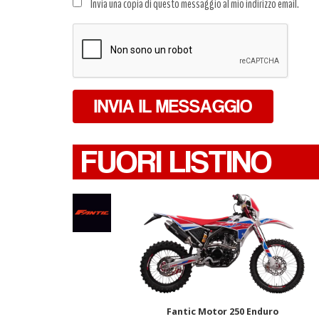
Invia una copia di questo messaggio al mio indirizzo email.
dati
*
INVIA IL MESSAGGIO
FUORI LISTINO
Fantic Motor 250 Enduro