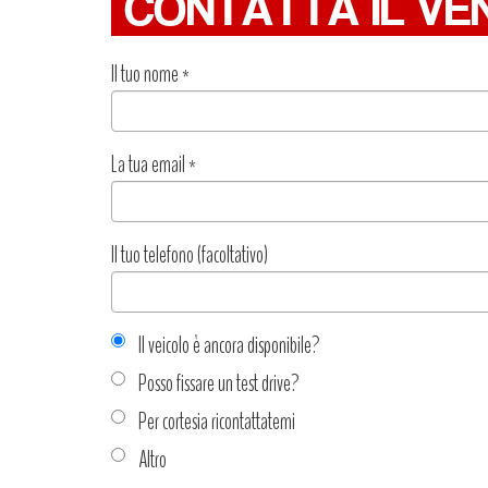
CONTATTA IL VE
Il tuo nome
*
La tua email
*
Il tuo telefono (facoltativo)
Il veicolo è ancora disponibile?
Posso fissare un test drive?
Per cortesia ricontattatemi
Altro