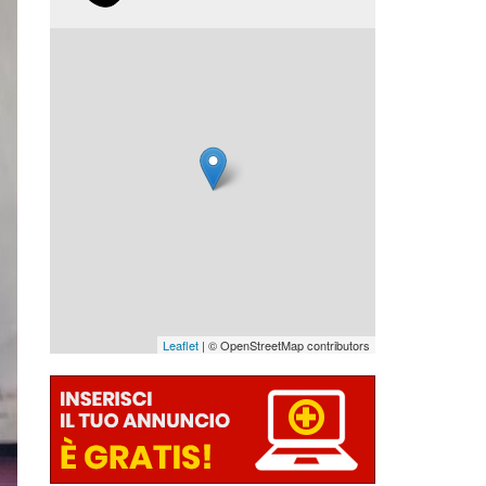
Leaflet
| © OpenStreetMap contributors