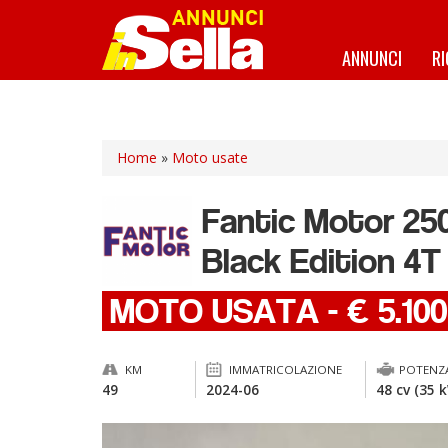
Salta
al
contenuto
ANNUNCI
R
principale
Home
»
Moto usate
Fantic Motor
25
Black Edition 4T
MOTO USATA
-
€ 5.10
KM
IMMATRICOLAZIONE
POTENZ
49
2024-06
48 cv (35 