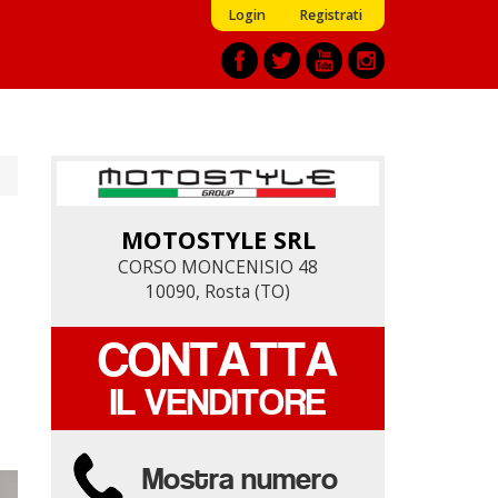
Login
Registrati
MOTOSTYLE SRL
MOTOSTYLE SRL
CORSO MONCENISIO 48
CORSO MONCENISIO 48
10090, Rosta (TO)
10090, Rosta (TO)
CONTATTA
CONTATTA
IL VENDITORE
IL VENDITORE
Mostra numero
Mostra numero