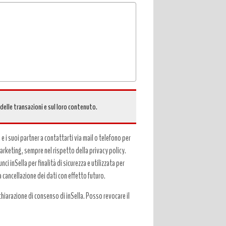
 delle transazioni e sul loro contenuto.
a e i suoi partner a contattarti via mail o telefono per
 marketing, sempre nel rispetto della privacy policy.
ci inSella per finalità di sicurezza e utilizzata per
a cancellazione dei dati con effetto futuro.
hiarazione di consenso di inSella. Posso revocare il