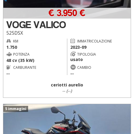
€ 3.950 €
VOGE VALICO
525DSX
KM
IMMATRICOLAZIONE
1.750
2023-09
POTENZA
TIPOLOGIA
usato
48 cv (35 kW)
CARBURANTE
CAMBIO
--
--
ceriotti aurelio
-- (--)
5 immagini