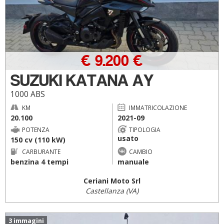
€ 9.200 €
SUZUKI KATANA AY
1000 ABS
KM
IMMATRICOLAZIONE
20.100
2021-09
POTENZA
TIPOLOGIA
usato
150 cv (110 kW)
CARBURANTE
CAMBIO
benzina 4 tempi
manuale
Ceriani Moto Srl
Castellanza (VA)
3 immagini