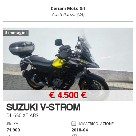
Ceriani Moto Srl
Castellanza (VA)
5 immagini
€ 4.500 €
SUZUKI V-STROM
DL 650 XT ABS
KM
IMMATRICOLAZIONE
71.900
2018-04