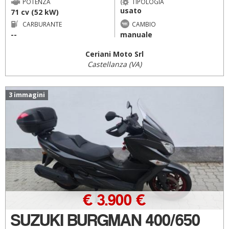
POTENZA
TIPOLOGIA
usato
71 cv (52 kW)
CARBURANTE
CAMBIO
--
manuale
Ceriani Moto Srl
Castellanza (VA)
3 immagini
€ 3.900 €
SUZUKI BURGMAN 400/650