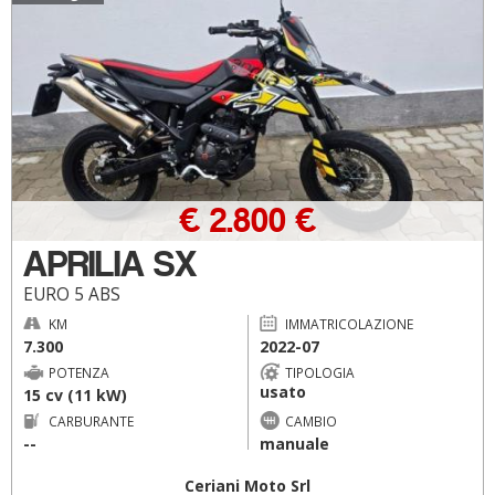
€ 2.800 €
APRILIA SX
EURO 5 ABS
KM
IMMATRICOLAZIONE
7.300
2022-07
POTENZA
TIPOLOGIA
usato
15 cv (11 kW)
CARBURANTE
CAMBIO
--
manuale
Ceriani Moto Srl