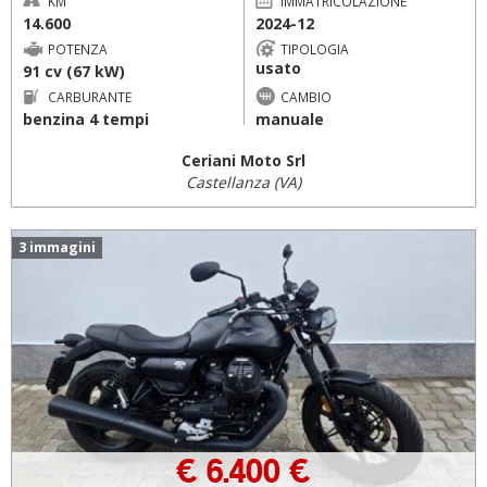
KM
IMMATRICOLAZIONE
14.600
2024-12
POTENZA
TIPOLOGIA
usato
91 cv (67 kW)
CARBURANTE
CAMBIO
benzina 4 tempi
manuale
Ceriani Moto Srl
Castellanza (VA)
3 immagini
€ 6.400 €