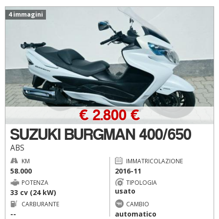
4 immagini
€ 2.800 €
SUZUKI BURGMAN 400/650
ABS
KM
IMMATRICOLAZIONE
58.000
2016-11
POTENZA
TIPOLOGIA
usato
33 cv (24 kW)
CARBURANTE
CAMBIO
--
automatico