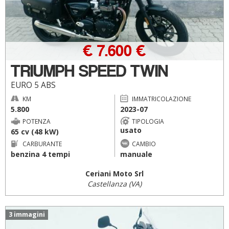
€ 7.600 €
TRIUMPH SPEED TWIN
EURO 5 ABS
KM
IMMATRICOLAZIONE
5.800
2023-07
POTENZA
TIPOLOGIA
usato
65 cv (48 kW)
CARBURANTE
CAMBIO
benzina 4 tempi
manuale
Ceriani Moto Srl
Castellanza (VA)
3 immagini