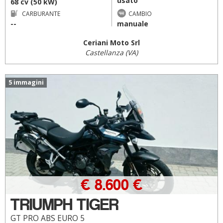
usato
68 cv (50 kW)
CARBURANTE
CAMBIO
--
manuale
Ceriani Moto Srl
Castellanza (VA)
5 immagini
€ 8.600 €
TRIUMPH TIGER
GT PRO ABS EURO 5