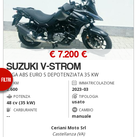
€ 7.200 €
SUZUKI V-STROM
LEGA ABS EURO 5 DEPOTENZIATA 35 KW
KM
IMMATRICOLAZIONE
2.600
2023-03
POTENZA
TIPOLOGIA
usato
48 cv (35 kW)
CARBURANTE
CAMBIO
--
manuale
Ceriani Moto Srl
Castellanza (VA)