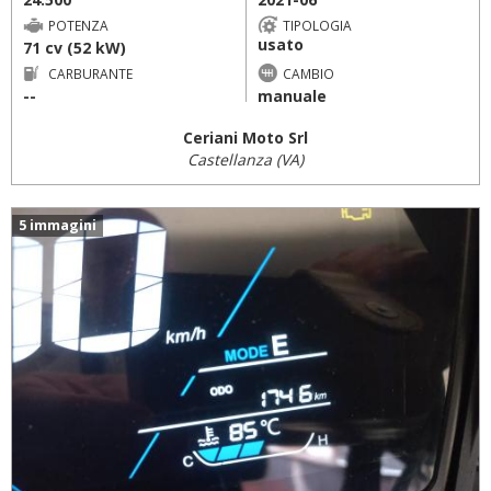
POTENZA
TIPOLOGIA
usato
71 cv (52 kW)
CARBURANTE
CAMBIO
--
manuale
Ceriani Moto Srl
Castellanza (VA)
5 immagini