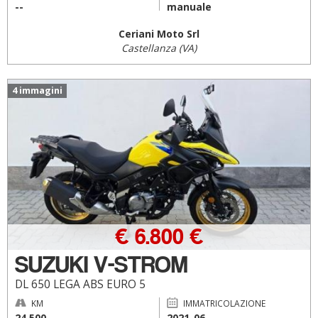
--
manuale
Ceriani Moto Srl
Castellanza (VA)
4 immagini
€ 6.800 €
SUZUKI V-STROM
DL 650 LEGA ABS EURO 5
KM
IMMATRICOLAZIONE
24.500
2021-06