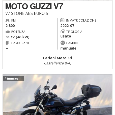
MOTO GUZZI V7
V7 STONE ABS EURO 5
KM
IMMATRICOLAZIONE
2.800
2022-07
POTENZA
TIPOLOGIA
usato
65 cv (48 kW)
CARBURANTE
CAMBIO
--
manuale
Ceriani Moto Srl
Castellanza (VA)
4 immagini