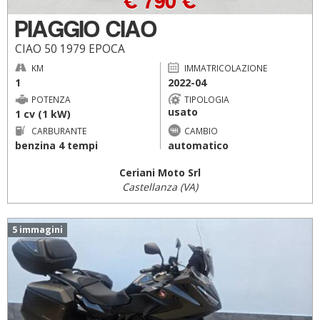
€ 790 €
PIAGGIO CIAO
CIAO 50 1979 EPOCA
KM
IMMATRICOLAZIONE
1
2022-04
POTENZA
TIPOLOGIA
usato
1 cv (1 kW)
CARBURANTE
CAMBIO
benzina 4 tempi
automatico
Ceriani Moto Srl
Castellanza (VA)
5 immagini