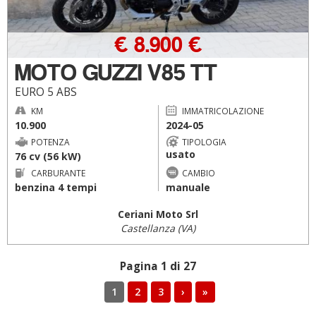
€ 8.900 €
MOTO GUZZI V85 TT
EURO 5 ABS
KM
IMMATRICOLAZIONE
10.900
2024-05
POTENZA
TIPOLOGIA
usato
76 cv (56 kW)
CARBURANTE
CAMBIO
benzina 4 tempi
manuale
Ceriani Moto Srl
Castellanza (VA)
Pagina 1 di 27
1
2
3
›
»