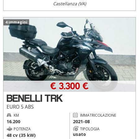
Castellanza (VA)
4 immagini
€ 3.300 €
BENELLI TRK
EURO 5 ABS
KM
IMMATRICOLAZIONE
16.200
2021-08
POTENZA
TIPOLOGIA
usato
48 cv (35 kW)