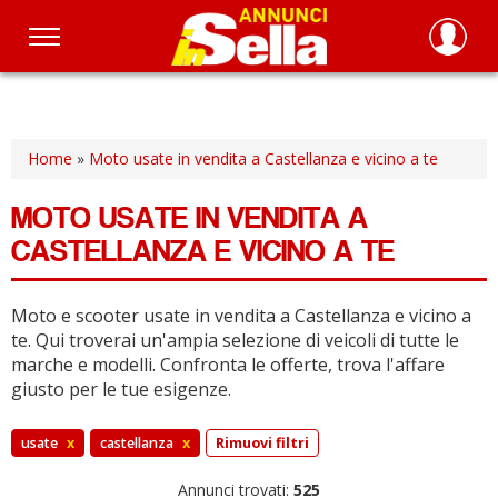
Salta
al
contenuto
principale
Home
»
Moto usate in vendita a Castellanza e vicino a te
MOTO USATE IN VENDITA A
CASTELLANZA E VICINO A TE
Moto e scooter usate in vendita a Castellanza e vicino a
te.
Qui troverai un'ampia selezione di veicoli di tutte le
marche e modelli.
Confronta le offerte, trova l'affare
giusto per le tue esigenze.
usate
x
castellanza
x
Rimuovi filtri
Annunci trovati:
525