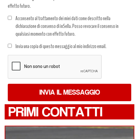
effetto futuro.
Acconsento al trattamento dei miei dati come descritto nella
dichiarazione di consenso di inSella. Posso revocare il consenso in
qualsiasi momento con effetto futuro.
Trattamento
Invia una copia di questo messaggio al mio indirizzo email.
dati
*
INVIA IL MESSAGGIO
PRIMI CONTATTI