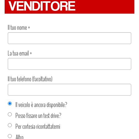
VENDITORE
Il tuo nome
*
La tua email
*
Il tuo telefono (facoltativo)
Il veicolo è ancora disponibile?
Posso fissare un test drive?
Per cortesia ricontattatemi
Altro