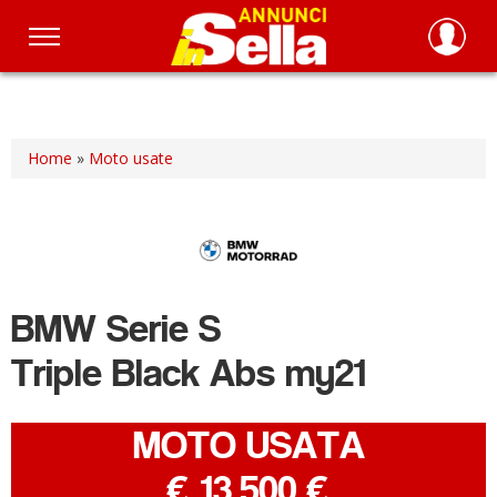
Salta
al
contenuto
principale
Home
»
Moto usate
BMW
Serie S
Triple Black Abs my21
MOTO USATA
-
€ 13.500 €