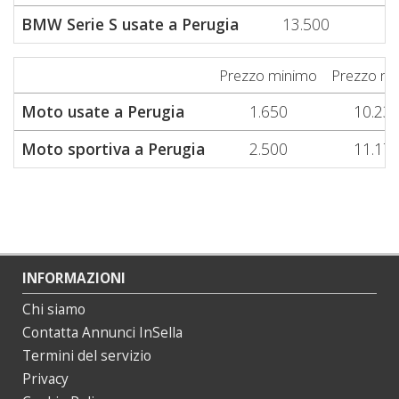
BMW Serie S usate a Perugia
13.500
1
Prezzo minimo
Prezzo m
Moto usate a Perugia
1.650
10.23
Moto sportiva a Perugia
2.500
11.17
INFORMAZIONI
Chi siamo
Contatta Annunci InSella
Termini del servizio
Privacy