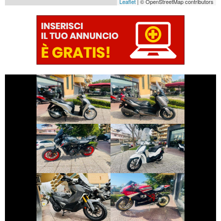
Leaflet
| © OpenStreetMap contributors
€ 2.590 €
€ 3.290 €
HONDA SH
YAMAHA XMAX
€ 5.990 €
€ 2.350 €
YAMAHA MT-07
PIAGGIO LIBERTY
€ 6.990 €
€ 10.490 €
SYM ADX-400
DUCATI 1098
€ 4.250 €
€ 2.490 €