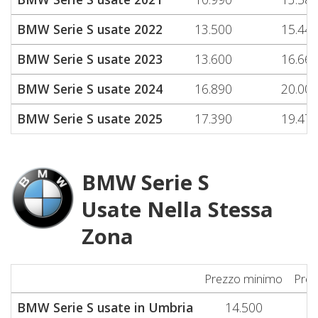
BMW Serie S usate 2022
13.500
15.44
BMW Serie S usate 2023
13.600
16.66
BMW Serie S usate 2024
16.890
20.00
BMW Serie S usate 2025
17.390
19.47
BMW Serie S
Usate Nella Stessa
Zona
Prezzo minimo
Prez
BMW Serie S usate in Umbria
14.500
1