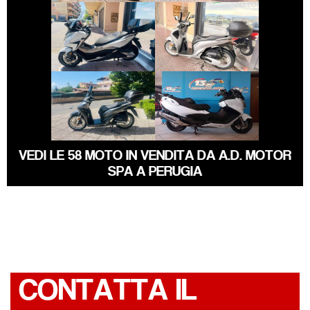
HONDA FORZA-
HONDA SH
350
€ 2.390 €
€ 5.890 €
SUZUKI
HONDA SH
BURGMAN-650
VEDI LE 58 MOTO IN VENDITA DA A.D. MOTOR
SPA A PERUGIA
CONTATTA IL