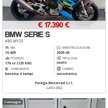
€ 17.390 €
BMW SERIE S
ABS MY25
KM
IMMATRICOLAZIONE
13.409
2025-05
POTENZA
TIPOLOGIA
usato
170 cv (125 kW)
CARBURANTE
CAMBIO
benzina 4 tempi
automatico
Perego Motorrad S.r.l.
Lallio (BG)
5 immagini