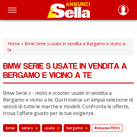
Salta
al
contenuto
principale
Home
»
Bmw Serie s usate in vendita a Bergamo e vicino a
te
BMW SERIE S USATE IN VENDITA A
BERGAMO E VICINO A TE
Bmw Serie s - moto e scooter usate in vendita a
Bergamo e vicino a te.
Qui troverai un'ampia selezione di
veicoli di tutte le marche e modelli.
Confronta le offerte,
trova l'affare giusto per le tue esigenze.
bmw
serie s
x
usate
x
bergamo
x
Rimuovi filtri