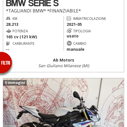
BMW SERIE S
*TAGLIANDI BMW* *FINANZIABILE*
KM
IMMATRICOLAZIONE
28.213
2021-05
POTENZA
TIPOLOGIA
usato
165 cv (121 kW)
CARBURANTE
CAMBIO
--
manuale
Ab Motors
San Giuliano Milanese (MI)
5 immagini