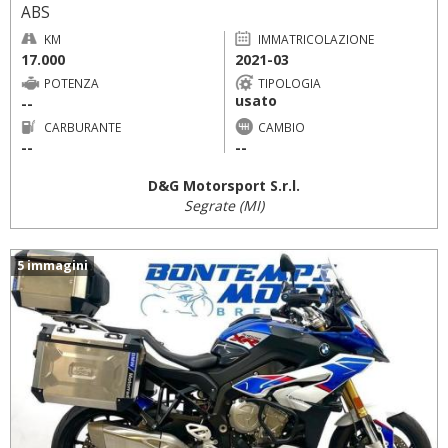
ABS
KM
IMMATRICOLAZIONE
17.000
2021-03
POTENZA
TIPOLOGIA
usato
--
CARBURANTE
CAMBIO
--
--
D&G Motorsport S.r.l.
Segrate (MI)
5 immagini