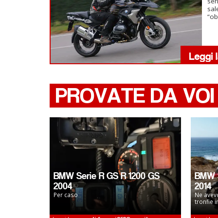
ser
sal
“ob
PROVATE DA VOI
BMW Serie R GS R 1200 GS
BMW S
2004
2014
Per caso
Ne avevo
tronfie i