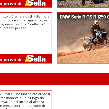
moto più amata dagli italiani ora
BMW Serie R GS R 1250 
un motore con erogazione più
ida, nuovi optional “elettronici”...
n prezzo più alto
R 1250 GS ha una spinta ai bassi
ressionante e un allungo da
rtiva. La ciclistica è all’altezza
le prestazioni, la dotazione di