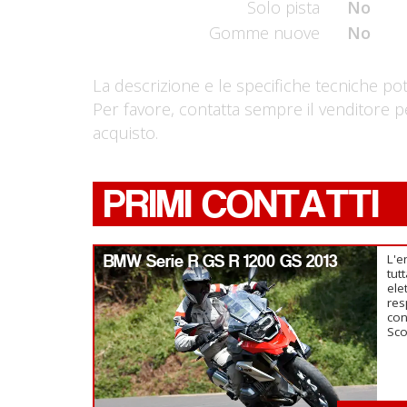
Solo pista
No
Gomme nuove
No
La descrizione e le specifiche tecniche po
Per favore, contatta sempre il venditore p
acquisto.
PRIMI CONTATTI
BMW Serie R GS R 1200 GS 2013
L'e
tut
ele
res
con
Sc