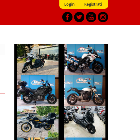
Login
Registrati
PIAGGIO MEDLEY
BENELLI TRK
€ 2.990 €
€ 3.690 €
KAWASAKI
HONDA HORNET
VERSYS
€ 3.490 €
€ 9.990 €
ROYAL-ENFIELD
SYM JET
HIMALAYAN
€ 2.590 €
€ 4.999 €