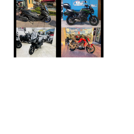
SUZUKI
KAWASAKI
BURGMAN-400-
VERSYS
650
€ 5.890 €
€ 4.890 €
SYM JOYRIDE
KEEWAY RKF
€ 4.290 €
€ 2.800 €