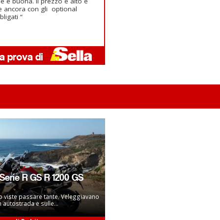
ie è buona. Il prezzo è alto e
e ancora con gli optional
bligati “
erie R GS R 1200 GS
 viste passare tante. Veleggiavano
n autostrada e sulle...