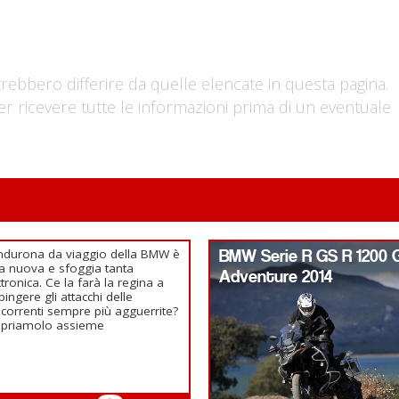
trebbero differire da quelle elencate in questa pagina.
er ricevere tutte le informazioni prima di un eventuale
ndurona da viaggio della BMW è
BMW Serie R GS R 1200 
ta nuova e sfoggia tanta
Adventure 2014
ttronica. Ce la farà la regina a
pingere gli attacchi delle
correnti sempre più agguerrite?
opriamolo assieme