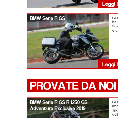
BMW Serie R GS
La 
ha 
flu
e u
PROVATE DA NOI
BMW Serie R GS R 1250 GS
La 
imp
Adventure Exclusive 2019
spo
del