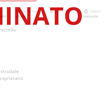
A
TIPOLOGIA
CARBURANTE
CAMBIO
 kW)
usate
manuale
Pastello
 stradale
roprietario