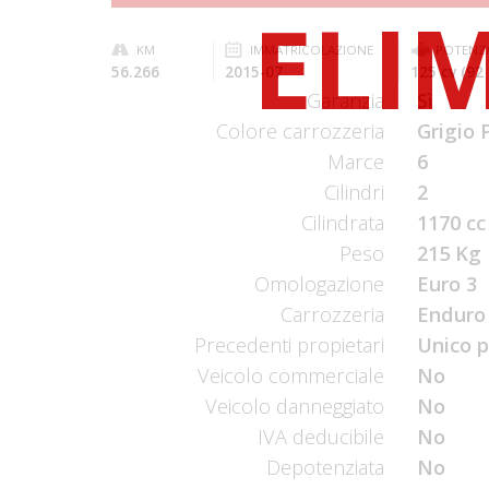
KM
IMMATRICOLAZIONE
POTENZ
56.266
2015-07
125 cv (92
Garanzia
Sì
Colore carrozzeria
Grigio 
Marce
6
Cilindri
2
Cilindrata
1170 cc
Peso
215 Kg
Omologazione
Euro 3
Carrozzeria
Enduro
Precedenti propietari
Unico p
Veicolo commerciale
No
Veicolo danneggiato
No
IVA deducibile
No
Depotenziata
No