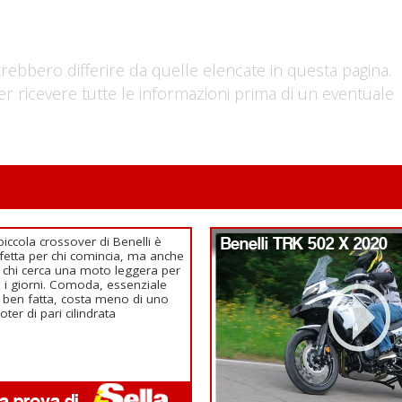
trebbero differire da quelle elencate in questa pagina.
er ricevere tutte le informazioni prima di un eventuale
piccola crossover di Benelli è
Benelli TRK 502 X 2020
fetta per chi comincia, ma anche
 chi cerca una moto leggera per
ti i giorni. Comoda, essenziale
ben fatta, costa meno di uno
oter di pari cilindrata