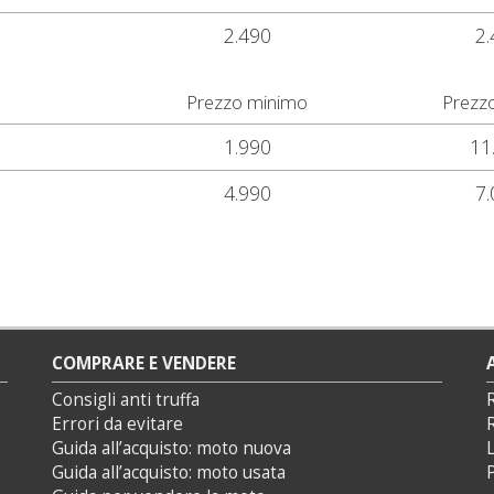
2.490
2.
Prezzo minimo
Prezz
1.990
11
4.990
7.
COMPRARE E VENDERE
Consigli anti truffa
Errori da evitare
Guida all’acquisto: moto nuova
L
Guida all’acquisto: moto usata
P