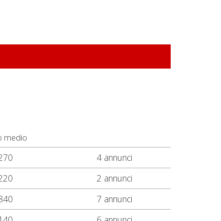
o medio
270
4 annunci
220
2 annunci
840
7 annunci
140
6 annunci