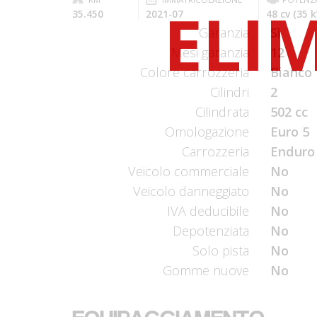
35.450
2021-07
48 cv (35 
Garanzia
Sì
Mesi garanzia
12
Colore carrozzeria
Bianco 
Cilindri
2
Cilindrata
502 cc
Omologazione
Euro 5
Carrozzeria
Enduro
Veicolo commerciale
No
Veicolo danneggiato
No
IVA deducibile
No
Depotenziata
No
Solo pista
No
Gomme nuove
No