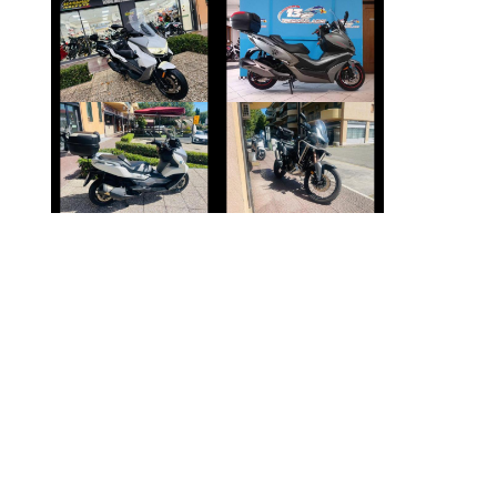
BMW SERIE-C
KYMCO XCITING
€ 4.390 €
€ 3.890 €
HONDA AFRICA-
BMW SERIE-C
TWIN
€ 4.990 €
€ 12.990 €