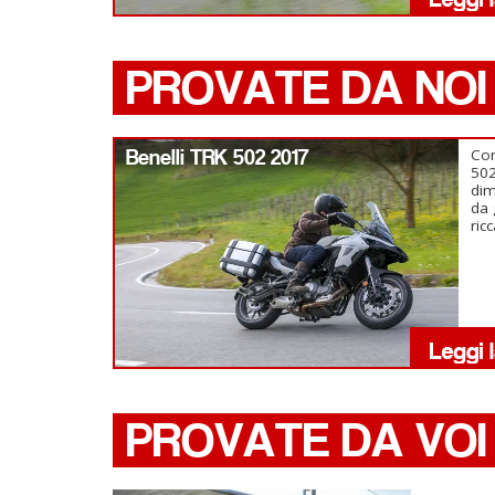
PROVATE DA NOI
Benelli TRK 502 2017
Com
502
dim
da 
ric
PROVATE DA VOI