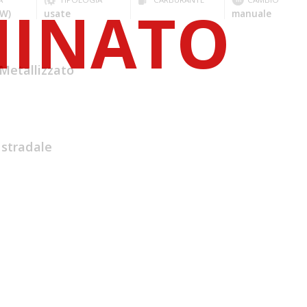
kW)
usate
manuale
Metallizzato
 stradale