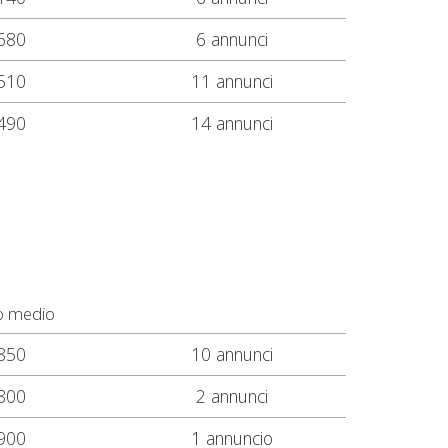
680
6 annunci
510
11 annunci
490
14 annunci
o medio
850
10 annunci
800
2 annunci
900
1 annuncio