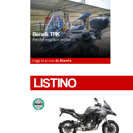
Benelli TRK
Perché mi piace molto
Leggi la prova
di Manfa
LISTINO