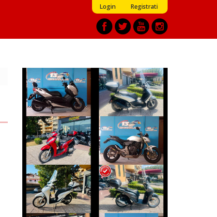
Login
Registrati
PIAGGIO
YAMAHA XMAX
BEVERLY
€ 4.390 €
€ 3.250 €
HONDA SH
HONDA HORNET
€ 3.190 €
€ 3.490 €
HONDA SH
HONDA SH
€ 2.890 €
€ 3.150 €