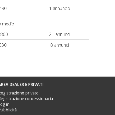
490
1 annuncio
o medio
.860
21 annunci
030
8 annunci
AREA DEALER E PRIVATI
Registrazione privato
Registrazione concessionaria
og in
ubblicità