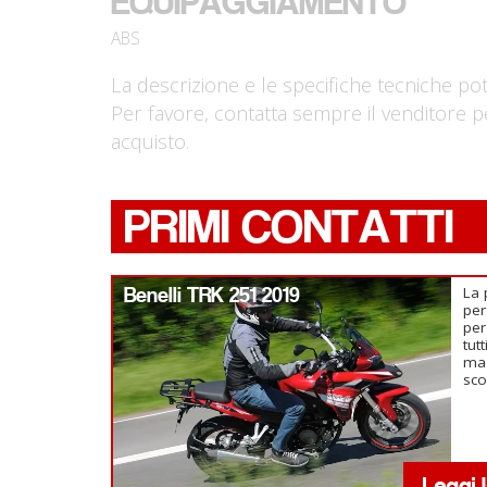
EQUIPAGGIAMENTO
ABS
La descrizione e le specifiche tecniche po
Per favore, contatta sempre il venditore p
acquisto.
PRIMI CONTATTI
Benelli TRK 251 2019
La 
per
per
tut
ma 
sco