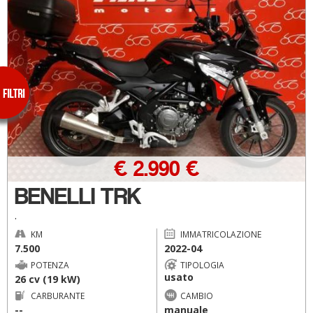
€ 2.990 €
BENELLI TRK
.
KM
IMMATRICOLAZIONE
7.500
2022-04
POTENZA
TIPOLOGIA
usato
26 cv (19 kW)
CARBURANTE
CAMBIO
--
manuale