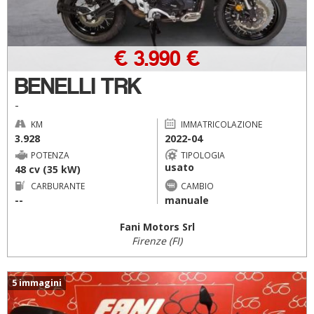
€ 3.990 €
BENELLI TRK
-
KM
IMMATRICOLAZIONE
3.928
2022-04
POTENZA
TIPOLOGIA
usato
48 cv (35 kW)
CARBURANTE
CAMBIO
--
manuale
Fani Motors Srl
Firenze (FI)
5 immagini