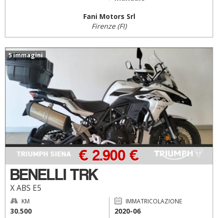
Fani Motors Srl
Firenze (FI)
5 immagini
€ 2.900 €
BENELLI TRK
X ABS E5
KM
IMMATRICOLAZIONE
30.500
2020-06