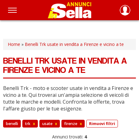
Salta
al
contenuto
principale
Home
»
Benelli Trk usate in vendita a Firenze e vicino a te
BENELLI TRK USATE IN VENDITA A
FIRENZE E VICINO A TE
Benelli Trk - moto e scooter usate in vendita a Firenze e
vicino a te.
Qui troverai un'ampia selezione di veicoli di
tutte le marche e modelli.
Confronta le offerte, trova
l'affare giusto per le tue esigenze.
benelli
trk
x
usate
x
firenze
x
Rimuovi filtri
Annunci trovati:
4