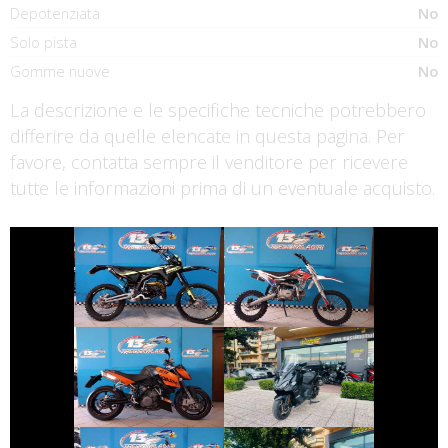
Depotenziata
No
Solo pista
No
Gomme nuove
No
La descrizione e le specifiche tecniche potrebbero
differire da quelle elencate in questa pagina. Per
favore, contatta sempre il venditore per ricevere
tutte le informazioni prima di un eventuale acquisto.
€ 2.990 €
€ 1.150 €
ALTRA-MARCA
FANTIC-MOTOR
ALTRO-
XE
MODELLO
€ 4.690 €
€ 5.450 €
KTM 990-DUKE
SYM MAXSYM-TL
€ 2.790 €
€ 7.190 €