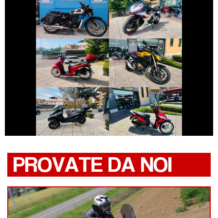
BENELLI
ZONTES ZT703-
IMPERIALE
RR
€ 2.490 €
€ 5.490 €
HONDA SH
HONDA CB-F
€ 3.990 €
€ 1.590 €
PIAGGIO MP3
HONDA VISION
PROVATE DA NOI