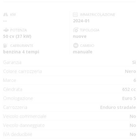
KM
IMMATRICOLAZIONE
--
2024-01
POTENZA
TIPOLOGIA
50 cv (37 kW)
nuove
CARBURANTE
CAMBIO
benzina 4 tempi
manuale
Garanzia
Sì
Colore carrozzeria
Nero
Marce
6
Cilindrata
652 cc
Omologazione
Euro 5
Carrozzeria
Enduro stradale
Veicolo commerciale
No
Veicolo danneggiato
No
IVA deducibile
No