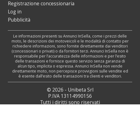
Registrazione concessionaria
Log in
Pubblicità
Le informazioni presenti su Annunci InSella, come i prezzi delle
moto, le descrizioni dei motoveicoli e le modalità di contatto per
richiedere informazioni, sono fornite direttamente dai venditori
(concessionari o privati) o da fornitori terzi. Annunci InSella non è
responsabile per l’accuratezza delle informazioni e per l’esito
delle transazioni e fornisce questo servizio senza garanzia di
alcun tipo, implicita o espressa. Annunci InSella non vende
direttamente moto, non percepisce provvigioni sulle vendite ed
è esente dall’esito delle transazioni tra clienti e venditori.
© 2026 - Unibeta Srl
P.IVA 13114990156
Tutti i diritti sono riservati
Web Agency