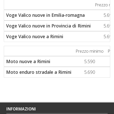
Prezzo m
Voge Valico nuove in Emilia-romagna
5.69
Voge Valico nuove in Provincia di Rimini
5.69
Voge Valico nuove a Rimini
5.69
Prezzo minimo
Pr
Moto nuove a Rimini
5.590
Moto enduro stradale a Rimini
5.690
INFORMAZIONI