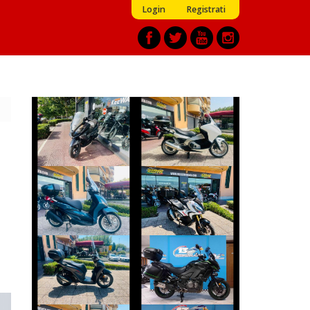
Login
Registrati
KYMCO
HONDA INTEGRA
DOWNTOWN
€ 2.990 €
€ 1.390 €
PIAGGIO
HONDA X-ADV
BEVERLY
€ 9.999 €
€ 3.990 €
KAWASAKI
HONDA SH
VERSYS
€ 3.650 €
€ 9.990 €