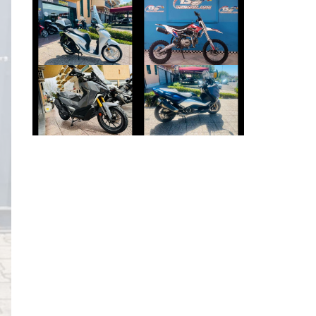
ALTRA-MARCA
HONDA SH
ALTRO-
MODELLO
€ 3.350 €
€ 1.700 €
SYM ADX-400
YAMAHA TMAX
€ 6.990 €
€ 5.790 €