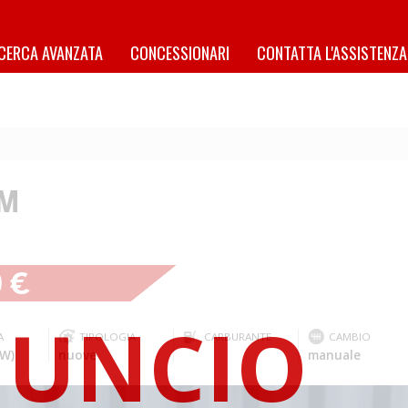
ICERCA AVANZATA
CONCESSIONARI
CONTATTA L'ASSISTENZA
M
9 €
A
TIPOLOGIA
CARBURANTE
CAMBIO
kW)
nuove
manuale