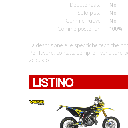
Depotenziata
No
Solo pista
No
Gomme nuove
No
Gomme posteriori
100%
La descrizione e le specifiche tecniche po
Per favore, contatta sempre il venditore p
acquisto.
LISTINO