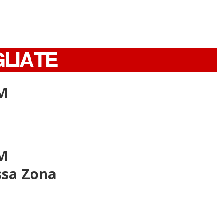
GLIATE
SM
SM
ssa Zona