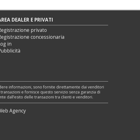
AREA DEALER E PRIVATI
Registrazione privato
Registrazione concessionaria
og in
ubblicità
edere informazioni, sono fornite direttamente dai venditori
e transazioni e fornisce questo servizio senza garanzia di
dall’esito delle transazioni tra clienti e venditori.
Web Agency