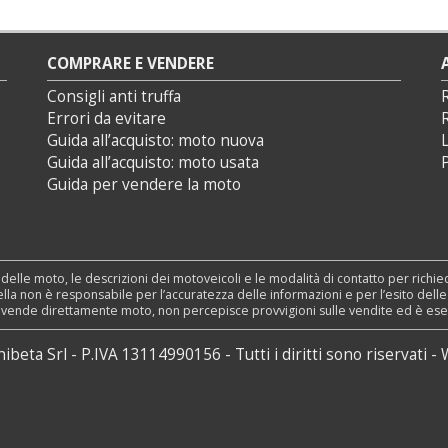
COMPRARE E VENDERE
Consigli anti truffa
Errori da evitare
Guida all’acquisto: moto nuova
L
Guida all’acquisto: moto usata
P
Guida per vendere la moto
 delle moto, le descrizioni dei motoveicoli e le modalità di contatto per richi
nSella non è responsabile per l’accuratezza delle informazioni e per l’esito dell
n vende direttamente moto, non percepisce provvigioni sulle vendite ed è esente 
nibeta Srl
P.IVA 13114990156
Tutti i diritti sono riservati