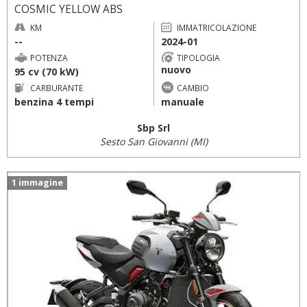
COSMIC YELLOW ABS
KM
IMMATRICOLAZIONE
--
2024-01
POTENZA
TIPOLOGIA
nuovo
95 cv (70 kW)
CARBURANTE
CAMBIO
benzina 4 tempi
manuale
Sbp Srl
Sesto San Giovanni (MI)
1 immagine