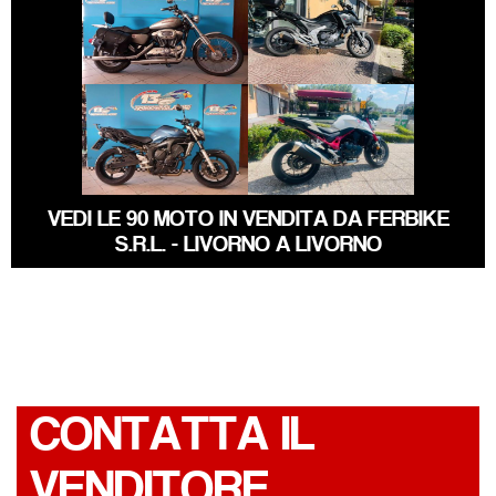
HARLEY-
DAVIDSON
HONDA NC-X
SPORTSTER
€ 3.290 €
€ 5.990 €
YAMAHA FZ6
HONDA HORNET
VEDI LE 90 MOTO IN VENDITA DA FERBIKE
S.R.L. - LIVORNO A LIVORNO
CONTATTA IL
VENDITORE