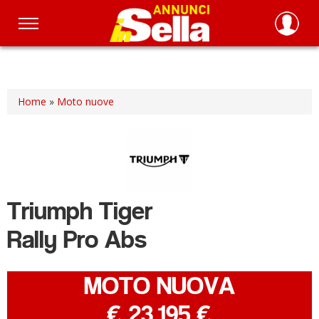
Salta
al
contenuto
principale
Home
»
Moto nuove
Triumph
Tiger
Rally Pro Abs
MOTO NUOVA
-
€ 23.195 €