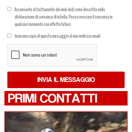
Acconsento al trattamento dei miei dati come descritto nella
dichiarazione di consenso di inSella. Posso revocare il consenso in
qualsiasi momento con effetto futuro.
Trattamento
Invia una copia di questo messaggio al mio indirizzo email.
dati
*
INVIA IL MESSAGGIO
PRIMI CONTATTI