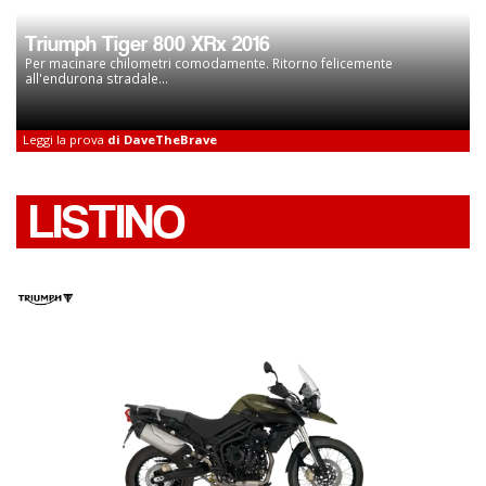
Triumph Tiger 800 XRx 2016
Per macinare chilometri comodamente. Ritorno felicemente
all'endurona stradale...
Leggi la prova
di DaveTheBrave
LISTINO