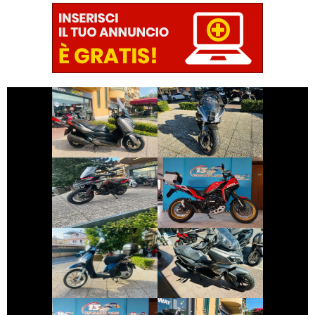
€ 3.290 €
€ 6.190 €
BENELLI
YAMAHA XMAX
TORNADO
€ 7.490 €
€ 5.490 €
MOTO-MORINI X-
BENELLI TRK
CAPE
€ 1.650 €
€ 4.690 €
PIAGGIO LIBERTY
SYM ADX-300
€ 7.990 €
€ 6.490 €