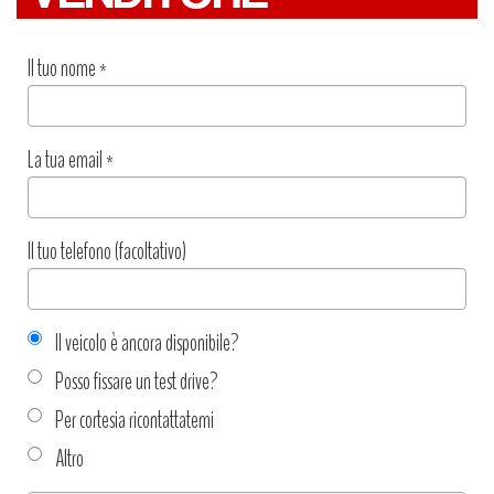
Il tuo nome
*
La tua email
*
Il tuo telefono (facoltativo)
Il veicolo è ancora disponibile?
Posso fissare un test drive?
Per cortesia ricontattatemi
Altro
Tipo