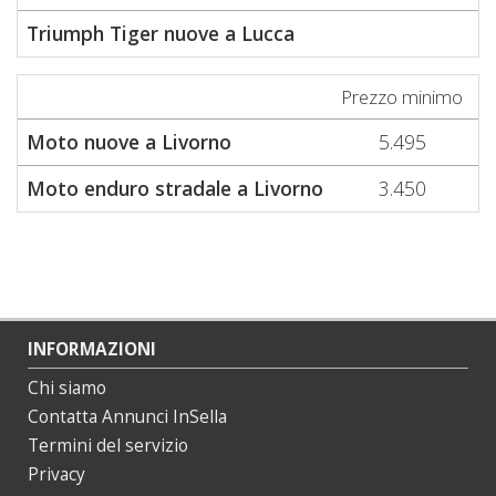
Triumph Tiger nuove a Lucca
2
Prezzo minimo
P
Moto nuove a Livorno
5.495
Moto enduro stradale a Livorno
3.450
INFORMAZIONI
Chi siamo
Contatta Annunci InSella
Termini del servizio
Privacy