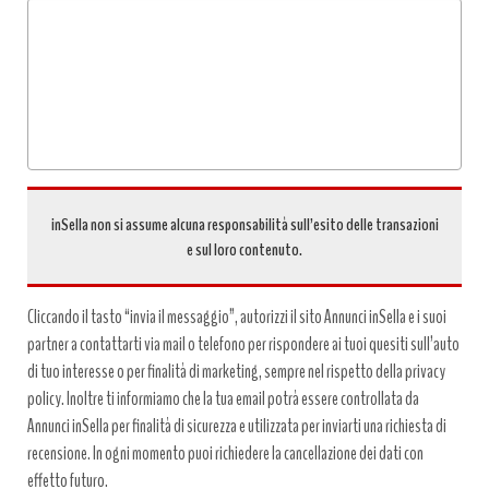
richiesta
*
inSella non si assume alcuna responsabilità sull’esito delle transazioni
e sul loro contenuto.
Cliccando il tasto “invia il messaggio”, autorizzi il sito Annunci inSella e i suoi
partner a contattarti via mail o telefono per rispondere ai tuoi quesiti sull’auto
di tuo interesse o per finalità di marketing, sempre nel rispetto della privacy
policy. Inoltre ti informiamo che la tua email potrà essere controllata da
Annunci inSella per finalità di sicurezza e utilizzata per inviarti una richiesta di
recensione. In ogni momento puoi richiedere la cancellazione dei dati con
effetto futuro.