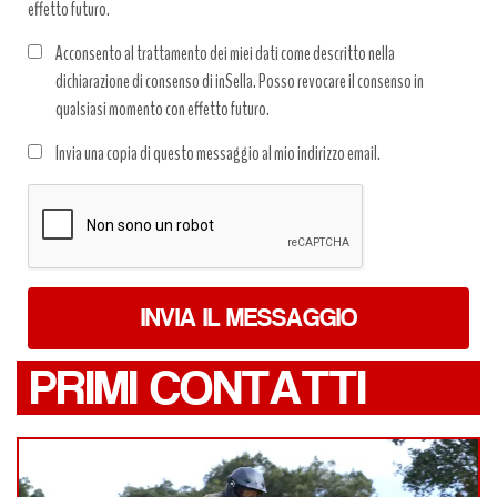
effetto futuro.
Acconsento al trattamento dei miei dati come descritto nella
dichiarazione di consenso di inSella. Posso revocare il consenso in
qualsiasi momento con effetto futuro.
Trattamento
Invia una copia di questo messaggio al mio indirizzo email.
dati
*
INVIA IL MESSAGGIO
PRIMI CONTATTI