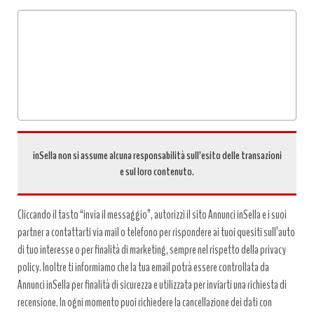
Tipo
richiesta
*
inSella non si assume alcuna responsabilità sull’esito delle transazioni
e sul loro contenuto.
Cliccando il tasto “invia il messaggio”, autorizzi il sito Annunci inSella e i suoi
partner a contattarti via mail o telefono per rispondere ai tuoi quesiti sull’auto
di tuo interesse o per finalità di marketing, sempre nel rispetto della privacy
policy. Inoltre ti informiamo che la tua email potrà essere controllata da
Annunci inSella per finalità di sicurezza e utilizzata per inviarti una richiesta di
recensione. In ogni momento puoi richiedere la cancellazione dei dati con