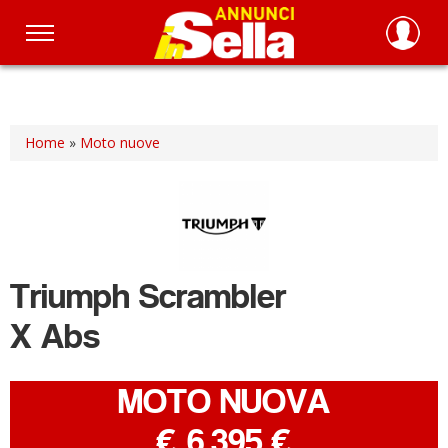
Salta
al
contenuto
principale
Home
»
Moto nuove
Triumph
Scrambler
X Abs
MOTO NUOVA
-
€ 6.395 €