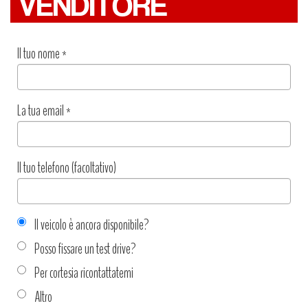
VENDITORE
Il tuo nome
*
La tua email
*
Il tuo telefono (facoltativo)
Il veicolo è ancora disponibile?
Posso fissare un test drive?
Per cortesia ricontattatemi
Altro