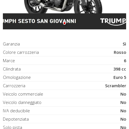
Garanzia
Sì
Colore carrozzeria
Rosso
Marce
6
Cilindrata
398 cc
Omologazione
Euro 5
Carrozzeria
Scrambler
Veicolo commerciale
No
Veicolo danneggiato
No
IVA deducibile
No
Depotenziata
No
Solo pista
No