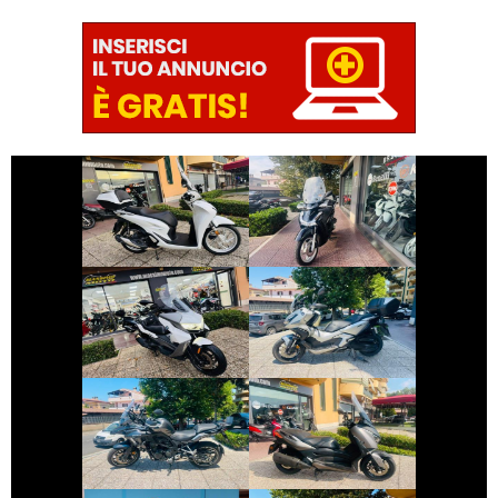
€ 3.390 €
€ 3.390 €
HONDA SH
HONDA SH
€ 4.390 €
€ 4.490 €
BMW SERIE-C
HONDA ADV-350
€ 3.499 €
€ 3.290 €
BENELLI TRK
YAMAHA XMAX
€ 4.390 €
€ 2.890 €