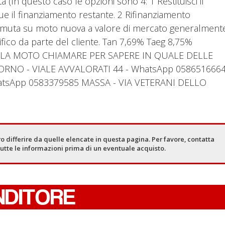
(In questo caso le opzioni sono 4: 1 Restituisci il
e il finanziamento restante. 2 Rifinanziamento
Permuta su moto nuova a valore di mercato generalment
ifico da parte del cliente. Tan 7,69% Taeg 8,75%
 LA MOTO CHIAMARE PER SAPERE IN QUALE DELLE
VORNO - VIALE AVVALORATI 44 - WhatsApp 058651666
WhatsApp 0583379585 MASSA - VIA VETERANI DELLO
o differire da quelle elencate in questa pagina. Per favore, contatta
tutte le informazioni prima di un eventuale acquisto.
NDITORE