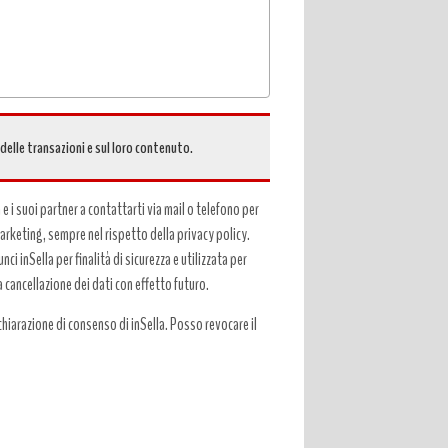
 delle transazioni e sul loro contenuto.
a e i suoi partner a contattarti via mail o telefono per
 marketing, sempre nel rispetto della privacy policy.
ci inSella per finalità di sicurezza e utilizzata per
a cancellazione dei dati con effetto futuro.
hiarazione di consenso di inSella. Posso revocare il