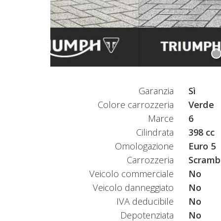
Garanzia
Sì
Colore carrozzeria
Verde
Marce
6
Cilindrata
398 cc
Omologazione
Euro 5
Carrozzeria
Scramb
Veicolo commerciale
No
Veicolo danneggiato
No
IVA deducibile
No
Depotenziata
No