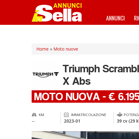
Salta
al
contenuto
ANNUNCI
R
principale
Home
»
Moto nuove
Triumph
Scrambl
X Abs
MOTO NUOVA
-
€ 6.19
KM
IMMATRICOLAZIONE
POTENZ
--
2023-01
39 cv (29 