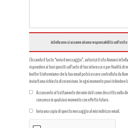
inSella non si assume alcuna responsabilità sull’esito
Cliccando il tasto “invia il messaggio”, autorizzi il sito Annunci inSell
rispondere ai tuoi quesiti sull’auto di tuo interesse o per finalità di
Inoltre ti informiamo che la tua email potrà essere controllata da Annun
inviarti una richiesta di recensione. In ogni momento puoi richiedere l
Acconsento al trattamento dei miei dati come descritto nella dic
consenso in qualsiasi momento con effetto futuro.
Trattamento
Invia una copia di questo messaggio al mio indirizzo email.
dati
*