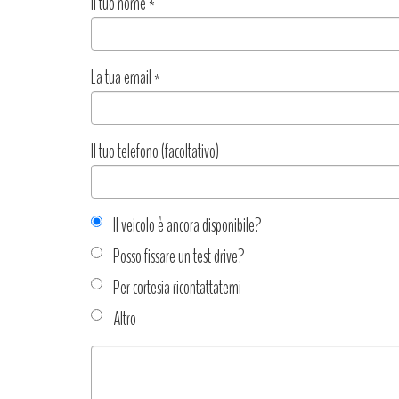
Il tuo nome
*
La tua email
*
Il tuo telefono (facoltativo)
Il veicolo è ancora disponibile?
Posso fissare un test drive?
Per cortesia ricontattatemi
Altro
Tipo
richiesta
*