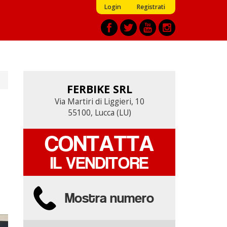
Login
Registrati
FERBIKE SRL
FERBIKE SRL
Via Martiri di Liggieri, 10
Via Martiri di Liggieri, 10
55100, Lucca (LU)
55100, Lucca (LU)
CONTATTA
CONTATTA
IL VENDITORE
IL VENDITORE
Mostra numero
Mostra numero