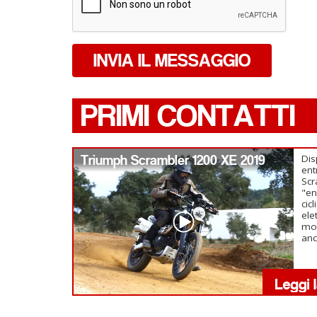
INVIA IL MESSAGGIO
PRIMI CONTATTI
Triumph Scrambler 1200 XE 2019
Dis
ent
Scr
"en
cic
ele
mot
anc