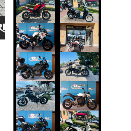
MOTO-MORINI X-
HONDA SH
CAPE
€ 2.690 €
€ 4.650 €
BENELLI TRK
BENELLI BN
€ 3.690 €
€ 2.550 €
KAWASAKI
ROYAL-ENFIELD
VERSYS
HIMALAYAN
€ 9.990 €
€ 4.550 €
BENELLI BKX-125
HONDA HORNET
€ 3.390 €
€ 3.490 €
KAWASAKI
HONDA SH
VERSYS
€ 3.790 €
€ 5.890 €