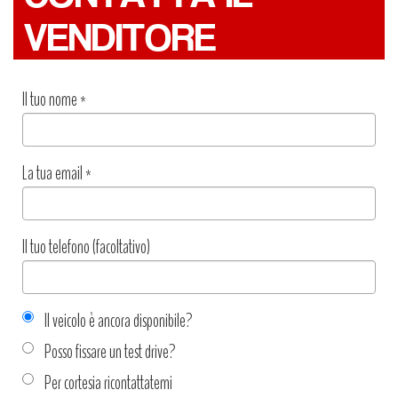
VENDITORE
Il tuo nome
*
La tua email
*
Il tuo telefono (facoltativo)
Il veicolo è ancora disponibile?
Posso fissare un test drive?
Per cortesia ricontattatemi