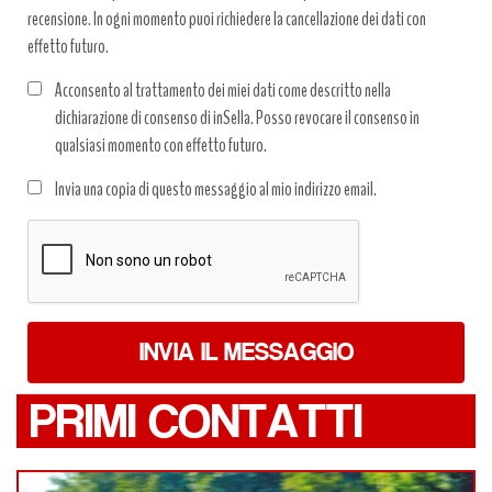
recensione. In ogni momento puoi richiedere la cancellazione dei dati con
effetto futuro.
Acconsento al trattamento dei miei dati come descritto nella
dichiarazione di consenso di inSella. Posso revocare il consenso in
qualsiasi momento con effetto futuro.
Trattamento
Invia una copia di questo messaggio al mio indirizzo email.
dati
*
INVIA IL MESSAGGIO
PRIMI CONTATTI