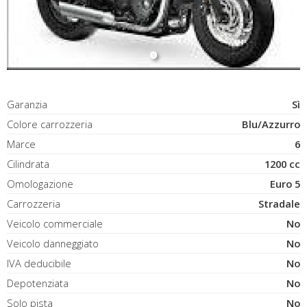
Garanzia
Sì
Colore carrozzeria
Blu/Azzurro
Marce
6
Cilindrata
1200 cc
Omologazione
Euro 5
Carrozzeria
Stradale
Veicolo commerciale
No
Veicolo danneggiato
No
IVA deducibile
No
Depotenziata
No
Solo pista
No