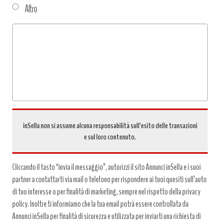
Altro
Tipo
richiesta
*
inSella non si assume alcuna responsabilità sull’esito delle transazioni
e sul loro contenuto.
Cliccando il tasto “invia il messaggio”, autorizzi il sito Annunci inSella e i suoi
partner a contattarti via mail o telefono per rispondere ai tuoi quesiti sull’auto
di tuo interesse o per finalità di marketing, sempre nel rispetto della privacy
policy. Inoltre ti informiamo che la tua email potrà essere controllata da
Annunci inSella per finalità di sicurezza e utilizzata per inviarti una richiesta di