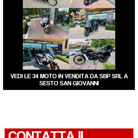
€ 8.990 €
€ 5.450 €
HONDA X-ADV
SYM MAXSYM-TL
€ 10.250 €
€ 4.999 €
ROYAL-ENFIELD
HONDA X-ADV
HIMALAYAN
VEDI LE 34 MOTO IN VENDITA DA SBP SRL A
SESTO SAN GIOVANNI
CONTATTA IL