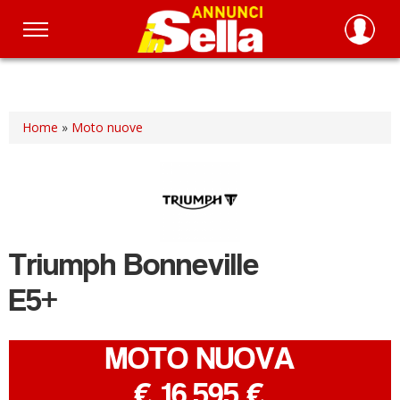
Salta
al
contenuto
principale
Home
»
Moto nuove
Triumph
Bonneville
E5+
MOTO NUOVA
-
€ 16.595 €