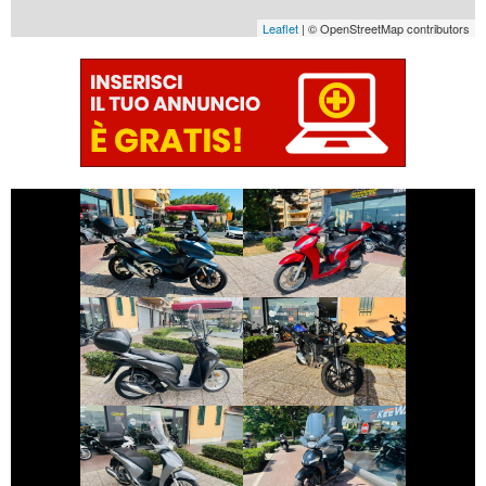
Leaflet
| © OpenStreetMap contributors
€ 7.490 €
€ 3.190 €
HONDA FORZA-
HONDA SH
750
€ 3.290 €
€ 4.490 €
DUCATI
HONDA SH
SCRAMBLER
€ 1.999 €
€ 2.390 €
HONDA SH
PEUGEOT TWEET