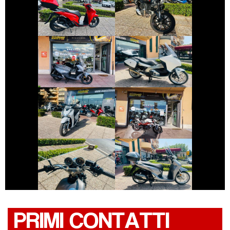
DUCATI
HONDA SH
SCRAMBLER
€ 4.190 €
€ 3.250 €
SYM JOYRIDE
HONDA INTEGRA
€ 2.490 €
€ 2.550 €
HONDA SH
BENELLI BN
€ 2.490 €
€ 3.150 €
YAMAHA SR
HONDA SH
PRIMI CONTATTI