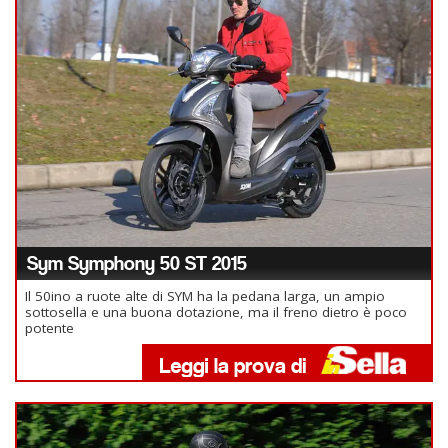
Sym Symphony 50 ST 2015
Il 50ino a ruote alte di SYM ha la pedana larga, un ampio
sottosella e una buona dotazione, ma il freno dietro è poco
potente