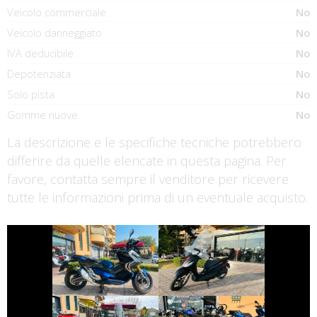
Veicolo commerciale
No
Veicolo danneggiato
No
IVA deducibile
No
Depotenziata
No
Solo pista
No
Gomme nuove
No
La descrizione e le specifiche tecniche potrebbero
differire da quelle elencate in questa pagina. Per
favore, contatta sempre il venditore per ricevere
tutte le informazioni prima di un eventuale acquisto.
€ 4.990 €
€ 2.990 €
HONDA X-ADV
PIAGGIO MEDLEY
€ 3.490 €
€ 3.990 €