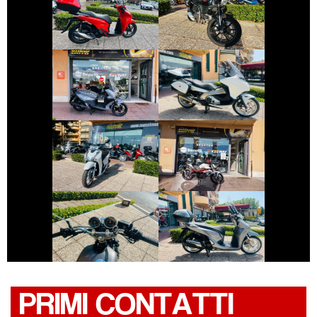
DUCATI
HONDA SH
SCRAMBLER
€ 4.190 €
€ 3.250 €
SYM JOYRIDE
HONDA INTEGRA
€ 2.490 €
€ 2.550 €
HONDA SH
BENELLI BN
€ 2.490 €
€ 3.150 €
YAMAHA SR
HONDA SH
PRIMI CONTATTI