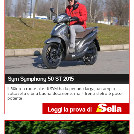
Sym Symphony 50 ST 2015
Il 50ino a ruote alte di SYM ha la pedana larga, un ampio
sottosella e una buona dotazione, ma il freno dietro è poco
potente