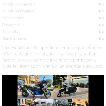
Veicolo commerciale
No
Veicolo danneggiato
No
IVA deducibile
No
Depotenziata
No
Solo pista
No
Gomme nuove
No
La descrizione e le specifiche tecniche potrebbero
differire da quelle elencate in questa pagina. Per
favore, contatta sempre il venditore per ricevere
tutte le informazioni prima di un eventuale acquisto.
€ 4.990 €
€ 2.990 €
HONDA X-ADV
PIAGGIO MEDLEY
€ 3.490 €
€ 3.990 €