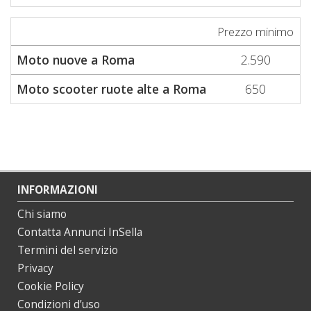
Prezzo minimo
P
Moto nuove a Roma
2.590
Moto scooter ruote alte a Roma
650
INFORMAZIONI
Chi siamo
Contatta Annunci InSella
Termini del servizio
Privacy
Cookie Policy
Condizioni d’uso