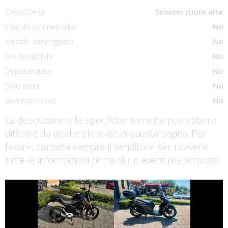
Carrozzeria
Scooter ruote alte
Veicolo commerciale
No
Veicolo danneggiato
No
IVA deducibile
No
Depotenziata
No
Solo pista
No
Gomme nuove
No
La descrizione e le specifiche tecniche potrebbero
differire da quelle elencate in questa pagina. Per
favore, contatta sempre il venditore per ricevere
tutte le informazioni prima di un eventuale acquisto.
€ 2.190 €
€ 3.650 €
KEEWAY RKF
HONDA SH
€ 8.990 €
€ 2.790 €