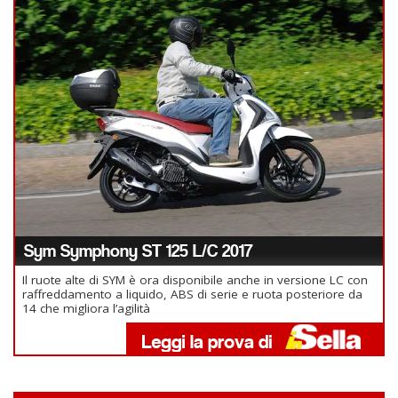
Sym Symphony ST 125 L/C 2017
Il ruote alte di SYM è ora disponibile anche in versione LC con
raffreddamento a liquido, ABS di serie e ruota posteriore da
14 che migliora l’agilità