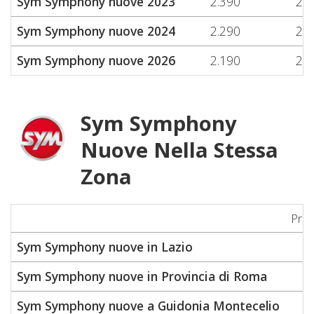
Sym Symphony nuove 2023
2.390
2.3
Sym Symphony nuove 2024
2.290
2.5
Sym Symphony nuove 2026
2.190
2.1
Sym Symphony
Nuove Nella Stessa
Zona
Pre
Sym Symphony nuove in Lazio
Sym Symphony nuove in Provincia di Roma
Sym Symphony nuove a Guidonia Montecelio