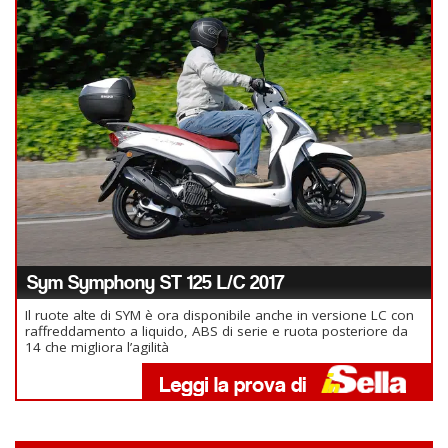
Sym Symphony ST 125 L/C 2017
Il ruote alte di SYM è ora disponibile anche in versione LC con
raffreddamento a liquido, ABS di serie e ruota posteriore da
14 che migliora l’agilità