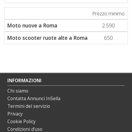
Prezzo minimo
P
Moto nuove a Roma
2.590
Moto scooter ruote alte a Roma
650
INFORMAZIONI
Chi siamo
Contatta Annunci InSella
Termini del servizio
Privacy
Cookie Policy
Condizioni d’uso