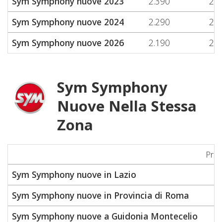
Sym Symphony nuove 2023
2.390
2.3
Sym Symphony nuove 2024
2.290
2.5
Sym Symphony nuove 2026
2.190
2.1
Sym Symphony
Nuove Nella Stessa
Zona
Pre
Sym Symphony nuove in Lazio
Sym Symphony nuove in Provincia di Roma
Sym Symphony nuove a Guidonia Montecelio