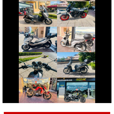
YAMAHA XMAX
YAMAHA MT-07
€ 4.250 €
€ 2.490 €
HONDA FORZA-
HONDA SH
350
€ 2.490 €
€ 2.390 €
YAMAHA SR
HONDA SH
€ 2.800 €
€ 10.490 €
KEEWAY RKF
BMW R-NINET