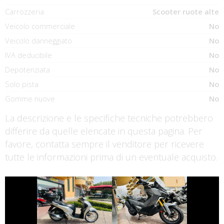
Carrozzeria
Scooter ruote alte
Veicolo commerciale
No
Veicolo danneggiato
No
IVA deducibile
No
Depotenziata
No
Solo pista
No
Gomme nuove
No
La descrizione e le specifiche tecniche potrebbero
differire da quelle elencate in questa pagina. Per
favore, contatta sempre il venditore per ricevere
tutte le informazioni prima di un eventuale acquisto.
€ 2.590 €
€ 6.990 €
HONDA SH
SYM ADX-400
€ 3.290 €
€ 5.990 €