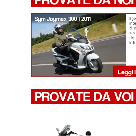
Sym Joymax 300 I 2011
Il 
int
di 
sia
dot
inf
PROVATE DA VOI