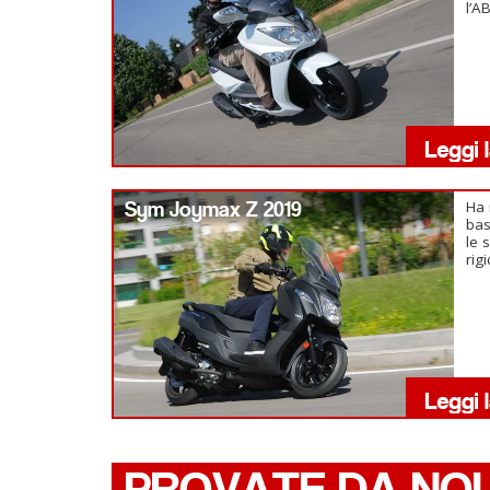
l’A
Sym Joymax Z 2019
Ha 
bas
le 
rig
PROVATE DA NOI