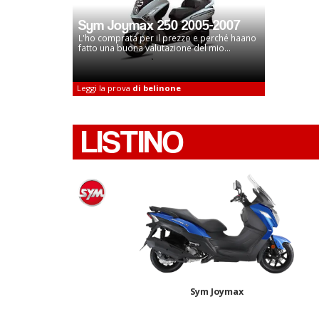
Sym Joymax 250 2005-2007
L'ho comprata per il prezzo e perché haano
fatto una buona valutazione del mio...
Leggi la prova
di belinone
LISTINO
Sym Joymax