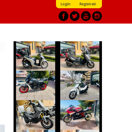
Login
Registrati
HONDA SH
YAMAHA XMAX
€ 2.590 €
€ 3.290 €
YAMAHA MT-07
PIAGGIO LIBERTY
€ 5.990 €
€ 2.350 €
SYM ADX-400
DUCATI 1098
€ 6.990 €
€ 10.490 €