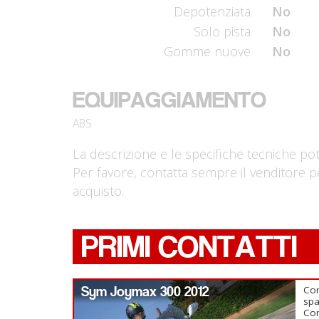
Depotenziata
No
Solo pista
No
Gomme nuove
No
EQUIPAGGIAMENTO
ABS
La descrizione e le specifiche tecniche po
Per favore, contatta sempre il venditore p
acquisto.
PRIMI CONTATTI
Sym Joymax 300 2012
Con
spa
Com