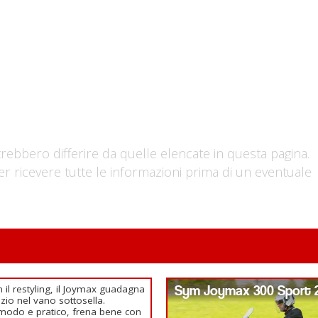
trebbero differire da quelle elencate in questa pagina.
er ricevere tutte le informazioni prima di un eventuale
 il restyling, il Joymax guadagna
Sym Joymax 300 Sport 
zio nel vano sottosella.
odo e pratico, frena bene con