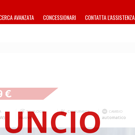
ICERCA AVANZATA
CONCESSIONARI
CONTATTA L'ASSISTENZA
9 €
A
TIPOLOGIA
CARBURANTE
CAMBIO
kW)
nuove
automatico