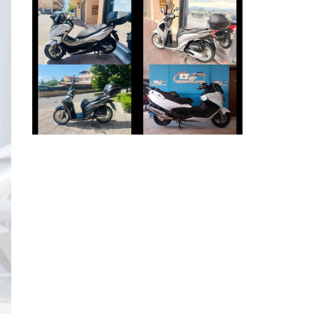
HONDA FORZA-
HONDA SH
350
€ 2.490 €
€ 4.250 €
SUZUKI
HONDA SH
BURGMAN-650
€ 2.390 €
€ 5.890 €