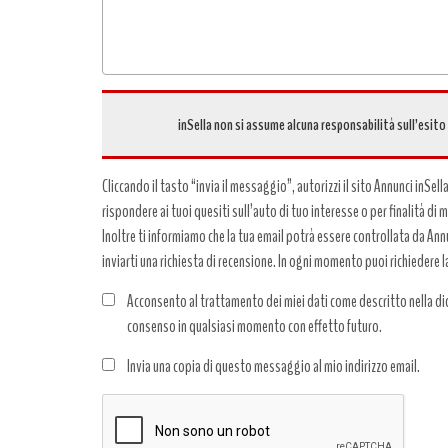
inSella non si assume alcuna responsabilità sull’esito
Cliccando il tasto “invia il messaggio”, autorizzi il sito Annunci inSell
rispondere ai tuoi quesiti sull’auto di tuo interesse o per finalità di
Inoltre ti informiamo che la tua email potrà essere controllata da Annun
inviarti una richiesta di recensione. In ogni momento puoi richiedere l
Acconsento al trattamento dei miei dati come descritto nella dic
consenso in qualsiasi momento con effetto futuro.
Trattamento
Invia una copia di questo messaggio al mio indirizzo email.
dati
*