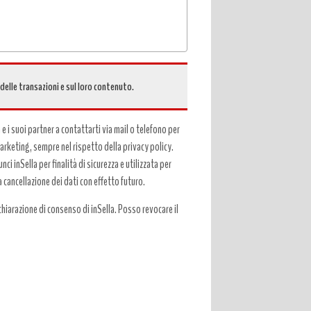
 delle transazioni e sul loro contenuto.
a e i suoi partner a contattarti via mail o telefono per
 marketing, sempre nel rispetto della privacy policy.
ci inSella per finalità di sicurezza e utilizzata per
a cancellazione dei dati con effetto futuro.
hiarazione di consenso di inSella. Posso revocare il