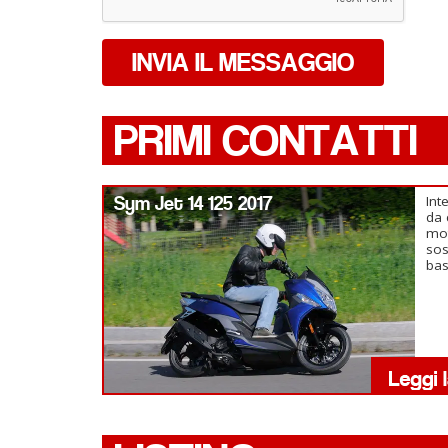
INVIA IL MESSAGGIO
PRIMI CONTATTI
Sym Jet 14 125 2017
Int
da 
mot
sos
ba