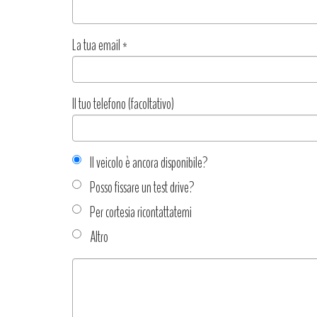
La tua email
*
Il tuo telefono (facoltativo)
Il veicolo è ancora disponibile?
Posso fissare un test drive?
Per cortesia ricontattatemi
Altro
Tipo
richiesta
*