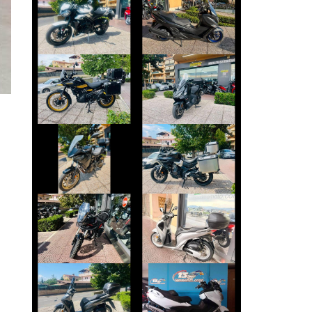
TRIUMPH
BURGMAN-400-
STREET-TRIPLE
650
€ 8.490 €
€ 4.890 €
ROYAL-ENFIELD
SYM MAXSYM-TL
HIMALAYAN
€ 5.450 €
€ 4.999 €
YAMAHA
VOGE VALICO
TRACER
€ 3.450 €
€ 7.990 €
MORBIDELLI
HONDA SH
T352X
€ 2.490 €
€ 5.190 €
SUZUKI
HONDA SH
BURGMAN-650
€ 2.390 €
€ 5.890 €