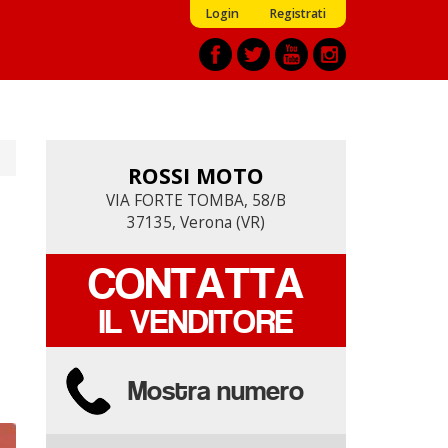
Login
Registrati
ROSSI MOTO
ROSSI MOTO
VIA FORTE TOMBA, 58/B
VIA FORTE TOMBA, 58/B
37135, Verona (VR)
37135, Verona (VR)
CONTATTA
CONTATTA
IL VENDITORE
IL VENDITORE
Mostra numero
Mostra numero