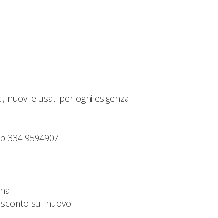
, nuovi e usati per ogni esigenza
7
App 334 9594907
gna
e sconto sul nuovo