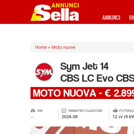
Salta
al
contenuto
ANNUNCI
R
principale
Home
»
Moto nuove
Sym
Jet 14
CBS LC Evo CBS
MOTO NUOVA
-
€ 2.89
KM
IMMATRICOLAZIONE
POTENZ
--
2026-08
12 cv (9 k