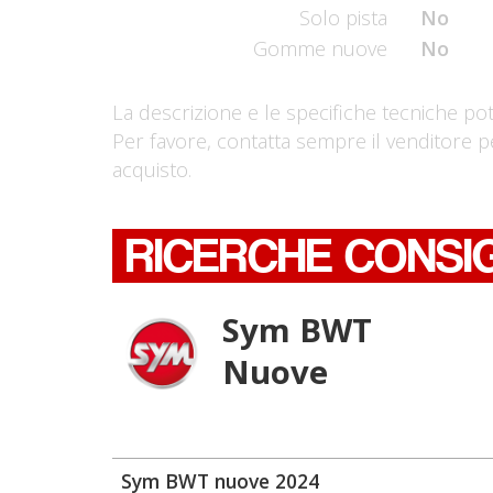
Solo pista
No
Gomme nuove
No
La descrizione e le specifiche tecniche po
Per favore, contatta sempre il venditore p
acquisto.
RICERCHE CONSI
Sym BWT
Nuove
Sym BWT nuove 2024