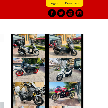
Login
Registrati
HONDA SH
YAMAHA XMAX
€ 2.590 €
€ 3.290 €
YAMAHA MT-07
PIAGGIO LIBERTY
€ 5.990 €
€ 2.350 €
SYM ADX-400
DUCATI 1098
€ 6.990 €
€ 10.490 €