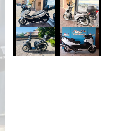
HONDA FORZA-
HONDA SH
350
€ 2.490 €
€ 4.250 €
SUZUKI
HONDA SH
BURGMAN-650
€ 2.390 €
€ 5.890 €