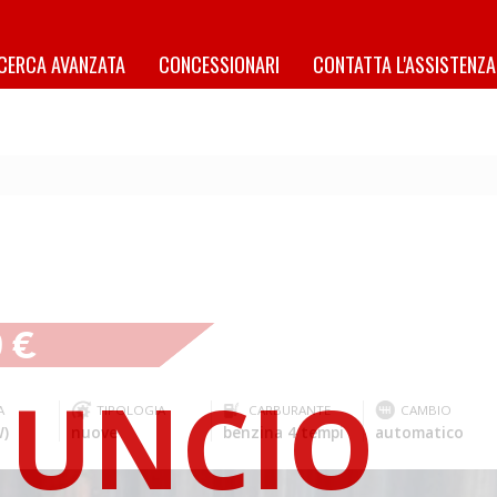
ICERCA AVANZATA
CONCESSIONARI
CONTATTA L'ASSISTENZA
9 €
A
TIPOLOGIA
CARBURANTE
CAMBIO
W)
nuove
benzina 4 tempi
automatico