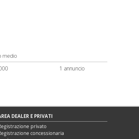
o medio
000
1 annuncio
AREA DEALER E PRIVATI
Registrazione privato
Registrazione concessionaria