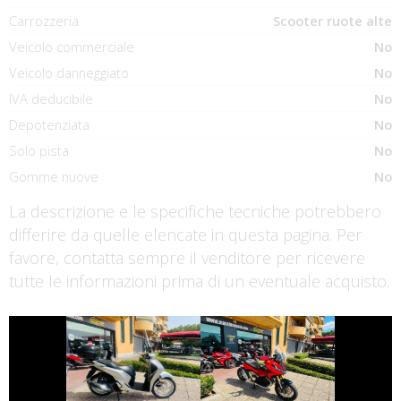
Carrozzeria
Scooter ruote alte
Veicolo commerciale
No
Veicolo danneggiato
No
IVA deducibile
No
Depotenziata
No
Solo pista
No
Gomme nuove
No
La descrizione e le specifiche tecniche potrebbero
differire da quelle elencate in questa pagina. Per
favore, contatta sempre il venditore per ricevere
tutte le informazioni prima di un eventuale acquisto.
€ 2.590 €
€ 8.690 €
HONDA SH
HONDA X-ADV
€ 4.190 €
€ 4.550 €