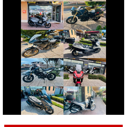
BMW SERIE-F-R-
SYM JOYRIDE
GT
€ 7.990 €
€ 4.990 €
YAMAHA
BMW SERIE-C
TRACER
€ 3.390 €
€ 5.190 €
BENELLI BKX-125
HONDA ADV-350
€ 4.790 €
€ 2.290 €
HONDA FORZA-
HONDA SH
350