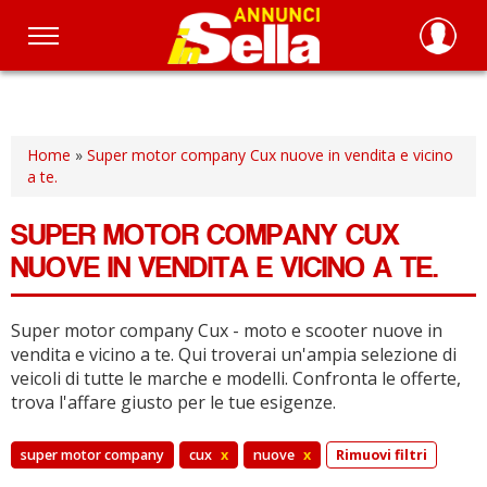
Salta
al
contenuto
principale
Home
»
Super motor company Cux nuove in vendita e vicino
a te.
SUPER MOTOR COMPANY CUX
NUOVE IN VENDITA E VICINO A TE.
Super motor company Cux - moto e scooter nuove in
vendita e vicino a te.
Qui troverai un'ampia selezione di
veicoli di tutte le marche e modelli.
Confronta le offerte,
trova l'affare giusto per le tue esigenze.
super motor company
cux
x
nuove
x
Rimuovi filtri