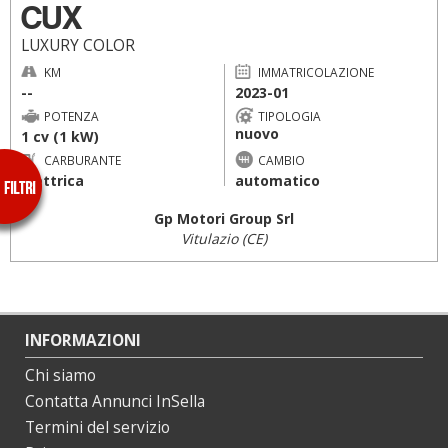
CUX
LUXURY COLOR
KM
IMMATRICOLAZIONE
--
2023-01
POTENZA
TIPOLOGIA
nuovo
1 cv (1 kW)
CARBURANTE
CAMBIO
elettrica
automatico
Gp Motori Group Srl
Vitulazio (CE)
INFORMAZIONI
Chi siamo
Contatta Annunci InSella
Termini del servizio