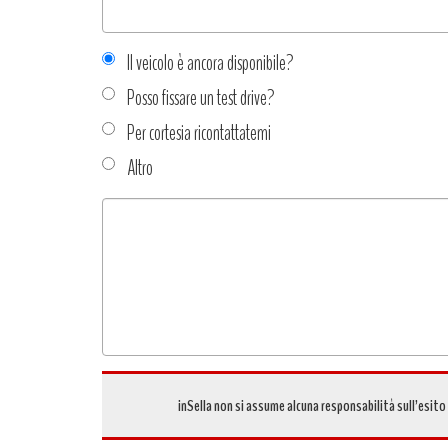
Il veicolo è ancora disponibile?
Posso fissare un test drive?
Per cortesia ricontattatemi
Altro
Tipo
richiesta
*
inSella non si assume alcuna responsabilità sull’esito