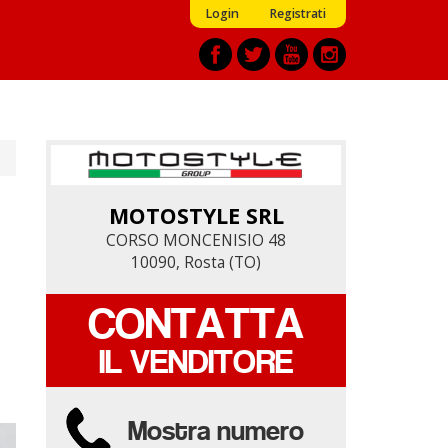
Login
Registrati
MOTOSTYLE SRL
MOTOSTYLE SRL
CORSO MONCENISIO 48
CORSO MONCENISIO 48
10090, Rosta (TO)
10090, Rosta (TO)
CONTATTA
CONTATTA
IL VENDITORE
IL VENDITORE
Mostra numero
Mostra numero