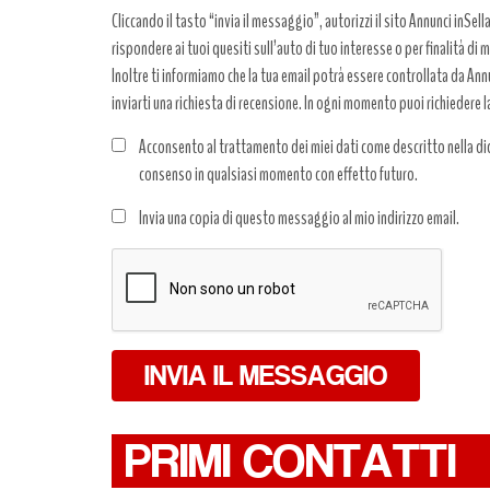
Cliccando il tasto “invia il messaggio”, autorizzi il sito Annunci inSell
rispondere ai tuoi quesiti sull’auto di tuo interesse o per finalità di
Inoltre ti informiamo che la tua email potrà essere controllata da Annun
inviarti una richiesta di recensione. In ogni momento puoi richiedere l
Acconsento al trattamento dei miei dati come descritto nella dic
consenso in qualsiasi momento con effetto futuro.
Trattamento
Invia una copia di questo messaggio al mio indirizzo email.
dati
*
INVIA IL MESSAGGIO
PRIMI CONTATTI