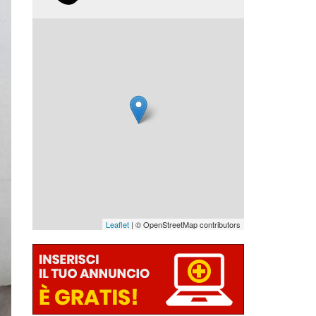
Leaflet
| © OpenStreetMap contributors