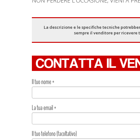
NON PERDERE L'OCCASIONE, VIENI A PRE
La descrizione e le specifiche tecniche potrebber
sempre il venditore per ricevere 
CONTATTA IL VE
Il tuo nome
*
La tua email
*
Il tuo telefono (facoltativo)