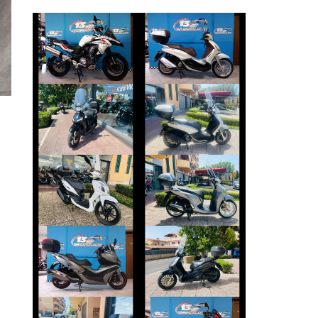
PIAGGIO
BENELLI TRK
BEVERLY
€ 3.690 €
€ 2.990 €
PIAGGIO
PEUGEOT TWEET
BEVERLY
€ 2.390 €
€ 3.250 €
SYM SYMPHONY
HONDA SH
€ 2.190 €
€ 3.150 €
PIAGGIO
KYMCO XCITING
BEVERLY
€ 3.890 €
€ 2.990 €
HONDA FORZA-
DUCATI