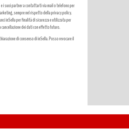
a e i suoi partner a contattarti via mail o telefono per
 marketing, sempre nel rispetto della privacy policy.
ci inSella per finalità di sicurezza e utilizzata per
a cancellazione dei dati con effetto futuro.
hiarazione di consenso di inSella. Posso revocare il