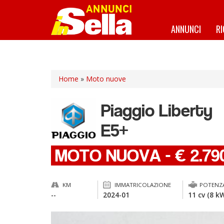
Salta
al
contenuto
ANNUNCI
R
principale
Home
»
Moto nuove
Piaggio
Liberty
E5+
MOTO NUOVA
-
€ 2.79
KM
IMMATRICOLAZIONE
POTENZ
--
2024-01
11 cv (8 k