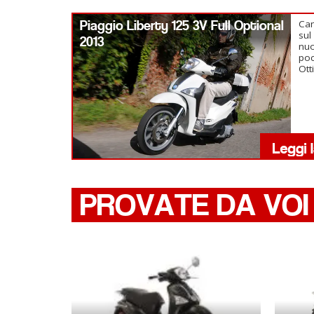
Piaggio Liberty 125 3V Full Optional
Cam
sul
2013
nuo
poc
Ott
PROVATE DA VOI