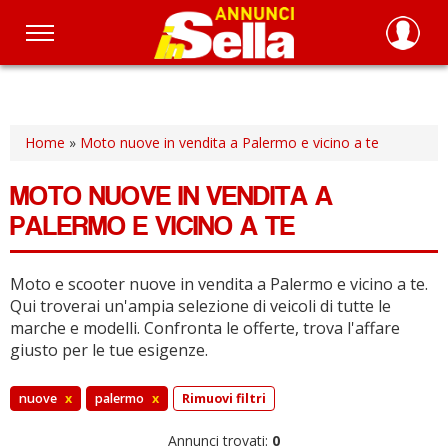
Salta
al
contenuto
principale
Home
»
Moto nuove in vendita a Palermo e vicino a te
MOTO NUOVE IN VENDITA A
PALERMO E VICINO A TE
Moto e scooter nuove in vendita a Palermo e vicino a te.
Qui troverai un'ampia selezione di veicoli di tutte le
marche e modelli.
Confronta le offerte, trova l'affare
giusto per le tue esigenze.
nuove
x
palermo
x
Rimuovi filtri
Annunci trovati:
0